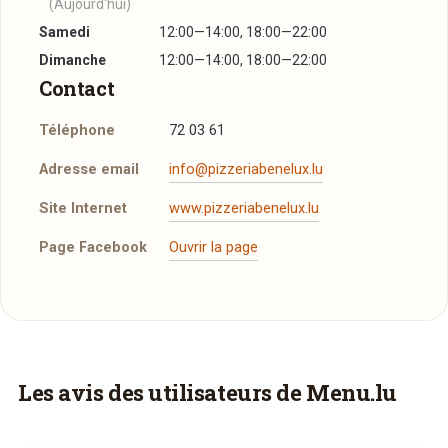
(Aujourd'hui)
Samedi
12:00—14:00, 18:00—22:00
Dimanche
12:00—14:00, 18:00—22:00
Contact
Téléphone
72 03 61
Adresse email
info@pizzeriabenelux.lu
Site Internet
www.pizzeriabenelux.lu
Page Facebook
Ouvrir la page
Réserver une table
J’ai lu et j’accepte la
politique de confidentialité et
les mentions légales
.
Vous aimeriez être livré ?
Les avis des utilisateurs de Menu.lu
Vous adorez
Benelux
et vous voudriez
Jour souhaité