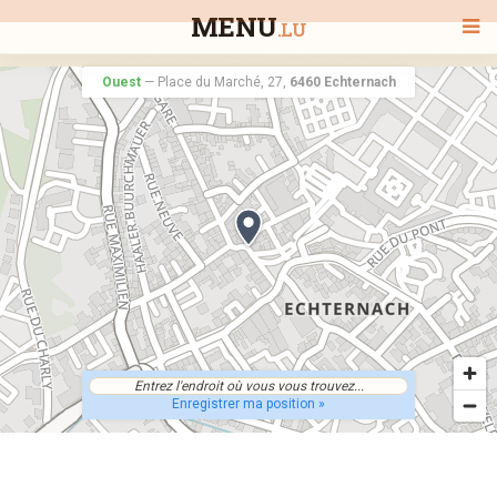
MENU
.LU
Ouest
—
Place du Marché, 27,
6460 Echternach
BIENVENUE
TOUS LES RESTAURANTS
RECHERCHER UN RESTAURANT
Enregistrer ma position »