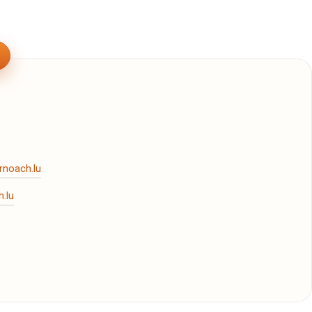
rnoach.lu
.lu