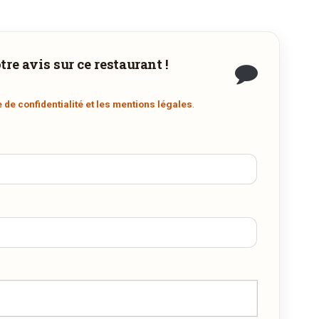
-dessous pour être automatiquement dirigé vers
re avis sur ce restaurant !
n
e de confidentialité et les mentions légales
.
r