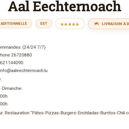
Aal Eechternoach
LIVRAISON À D
RADITIONNELLE
EST
commandes: (24/24 7/7)
éphone 26720880
 621144090
 info@aaleechternoach.lu
:
– Dimanche:
.00h
.00h
our. Restauration "Pâtes-Pizzas-Burgers-Enchiladas-Burritos-Chili 