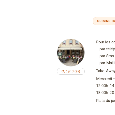
CUISINE T
Pour les 
– par tél
– par Sms
– par Mail
Take-Away
6 photo(s)
Mercredi 
12.00h-14
18.00h-20
Plats du j