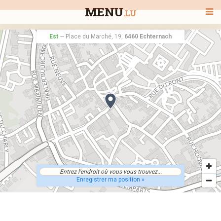
MENU
.LU
Est
—
Place du Marché, 19,
6460 Echternach
BIENVENUE
TOUS LES RESTAURANTS
RECHERCHER UN RESTAURANT
Enregistrer ma position »