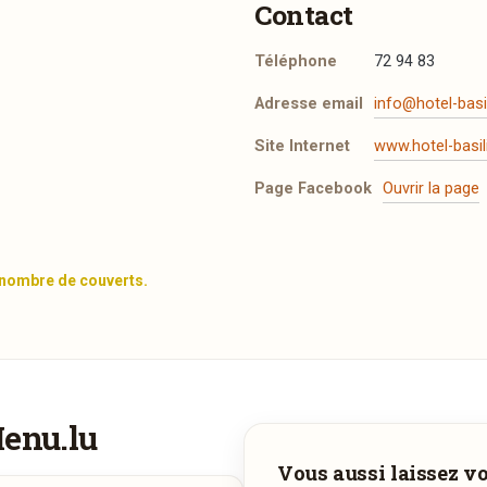
Contact
Téléphone
72 94 83
Adresse email
info@hotel-basil
Site Internet
www.hotel-basil
Page Facebook
Ouvrir la page
 nombre de couverts.
t les mentions légales
.
Menu.lu
Vous aimeriez être livré ?
Adresse email de confirmation
Vous aussi laissez vot