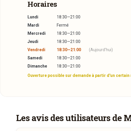
Horaires
Lundi
18:30—21:00
Mardi
Fermé
Mercredi
18:30—21:00
Jeudi
18:30—21:00
Vendredi
18:30—21:00
(Aujourd'hui)
Samedi
18:30—21:00
Dimanche
18:30—21:00
Ouverture possible sur demande à partir d'un certain
Plus d'infos à télécharger
Réserver une table
La Carte
PDF
26/01/2015 —
211,64 Ko
J’ai lu et j’accepte la
politique de confidentialité e
Les avis des utilisateurs de 
Jour souhaité