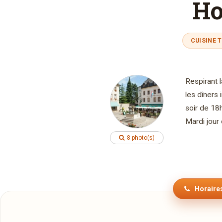
Ho
CUISINE 
Respirant l
les dîners
soir de 18
Mardi jour
8 photo(s)
Horaires