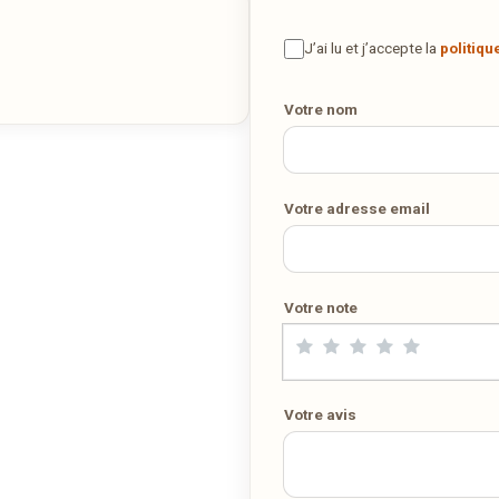
ous adorez
Hostellerie de la Basilique
et vous voudriez dégust
ses plats à la maison ? Ce restaurant ne propose pas encore la
J’ai lu et j’accepte la
politiqu
Votre numéro de téléphone
livraison en ligne. Demandez-lui de rejoindre
wedely.com
pour
commander et être livré chez vous !
Votre nom
DÉCOUVRIR LA LIVRAISON SUR WEDELY.COM
Votre adresse email
DES MILLIERS DE PLATS LIVRÉS AU LUXEMBOURG
Votre note
Votre avis