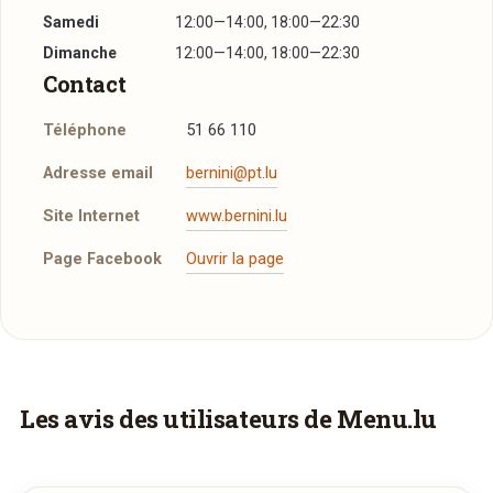
Samedi
12:00—14:00, 18:00—22:30
Dimanche
12:00—14:00, 18:00—22:30
Contact
Téléphone
51 66 110
Adresse email
bernini@pt.lu
Site Internet
www.bernini.lu
Page Facebook
Ouvrir la page
Plus d'infos à télécharger
Réserver une table
Notre Carte
PDF
J’ai lu et j’accepte la
politique de confidentialité et
05/09/2014 —
205,46 Ko
les mentions légales
.
Vous aimeriez être livré ?
Les avis des utilisateurs de Menu.lu
Vous adorez
Bernini
et vous voudriez
Jour souhaité
déguster ses plats à la maison ? Ce restaurant