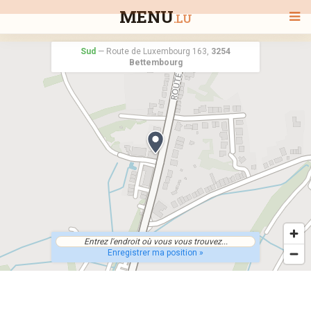
MENU
.LU
Sud
—
Route de Luxembourg 163,
3254
Bettembourg
BIENVENUE
TOUS LES RESTAURANTS
RECHERCHER UN RESTAURANT
Enregistrer ma position »