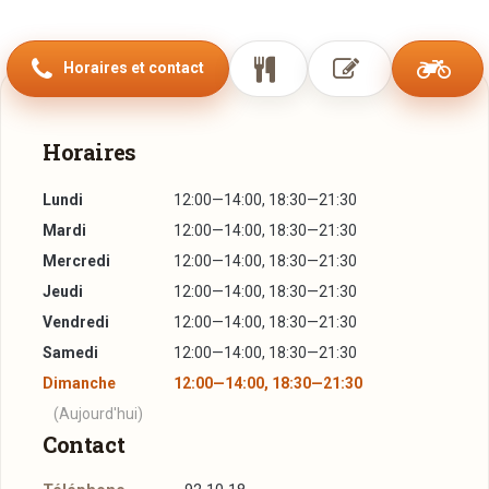
voyages “, die moderne Gerichte aus aller Welt enthält, zu
denen es einen persönlichen Bezug gibt, lässt Sie hier
Horaires et contact
gemütliche Stunden verbringen. Die umfassende Weinkarte,
bei der es vieles auch im offenen Ausschank zu probieren
gibt, rundet das Angebot ab.
Horaires
Küchenchef Michael Delecourt legt großen Wert auf frische,
saisonale und vor allem regionale Produkte. Prämierungen
Lundi
12:00—14:00, 18:30—21:30
wie "Ecolabel“, oder die Verarbeitung von "Fairtrade"
Mardi
12:00—14:00, 18:30—21:30
Produkten gehören zur Philosophie des Hauses.
Mercredi
12:00—14:00, 18:30—21:30
Jeudi
12:00—14:00, 18:30—21:30
Vendredi
12:00—14:00, 18:30—21:30
Samedi
12:00—14:00, 18:30—21:30
Dimanche
12:00—14:00, 18:30—21:30
(Aujourd'hui)
Contact