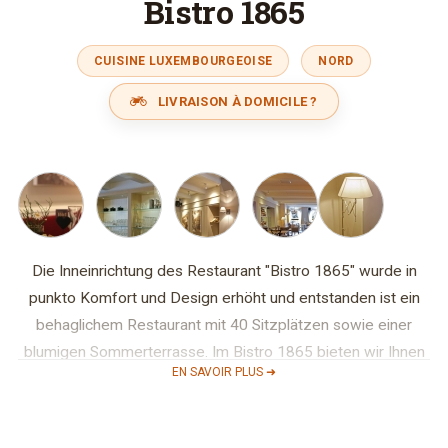
Bistro 1865
CUISINE LUXEMBOURGEOISE
NORD
LIVRAISON À DOMICILE ?
Die Inneinrichtung des Restaurant "Bistro 1865" wurde in
punkto Komfort und Design erhöht und entstanden ist ein
behaglichem Restaurant mit 40 Sitzplätzen sowie einer
blumigen Sommerterrasse. Im Bistro 1865 bieten wir Ihnen
EN SAVOIR PLUS ➜
die Möglichkeit mittags und abends qualitativ hochwertige
und budgetfreundliche Speisen zu geniessen. Eine
variationsreiche Speisekarte und die Rubrik „ Souvenirs de