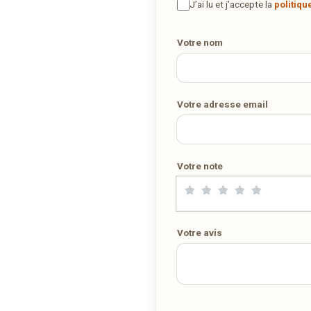
maison ? Ce restaurant ne propose pas encore la livraison en ligne
J’ai lu et j’accepte la
politiqu
Votre numéro de téléphone
Demandez-lui de rejoindre
wedely.com
pour commander et être
livré chez vous !
Votre nom
DÉCOUVRIR LA LIVRAISON SUR WEDELY.COM
Votre adresse email
DES MILLIERS DE PLATS LIVRÉS AU LUXEMBOURG
Votre note
Votre avis