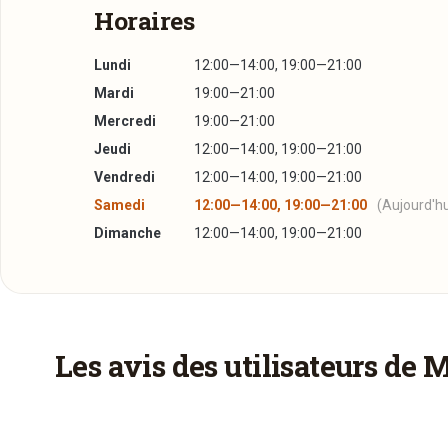
Horaires
Lundi
12:00—14:00, 19:00—21:00
Mardi
19:00—21:00
Mercredi
19:00—21:00
Jeudi
12:00—14:00, 19:00—21:00
Vendredi
12:00—14:00, 19:00—21:00
Samedi
12:00—14:00, 19:00—21:00
(Aujourd'hu
Dimanche
12:00—14:00, 19:00—21:00
Un aperçu de la carte
Réserver une table
Menus
J’ai lu et j’accepte la
politique de confidentialité e
Le Menu "Ecureuil"
33,00€
Les avis des utilisateurs de 
Le Feuilleté d'Escargots au Riesling
ou
Jour souhaité
Le Tartare de Saumon sur Rösti de Pomme de T
ou
Le Jambon d’Ardennes et sa Mêlée aux Noix