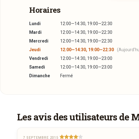
C’est le m
Horaires
Enfin, dans
Lundi
12:00—14:30, 19:00—22:30
Mardi
12:00—14:30, 19:00—22:30
Mercredi
12:00—14:30, 19:00—22:30
Jeudi
12:00—14:30, 19:00—22:30
(Aujourd'hu
Vendredi
12:00—14:30, 19:00—23:00
Samedi
12:00—14:30, 19:00—23:00
Dimanche
Fermé
Plus d'infos à télécharger
Réserver une table
La Carte
PDF
20/01/2015 —
142,98 Ko
J’ai lu et j’accepte la
politique de confidentialité e
Les avis des utilisateurs de 
Jour souhaité
7 SEPTEMBRE 2015