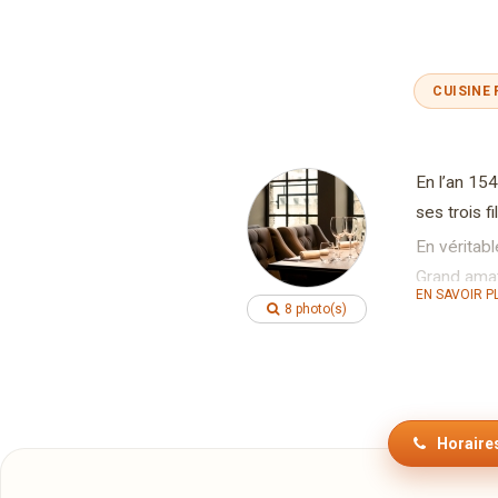
CUISINE
En l’an 15
ses trois f
En véritabl
Grand amate
EN SAVOIR P
première pi
8 photo(s)
Malheureus
sculptures 
succession
Finalement,
Horaires
Seules, la