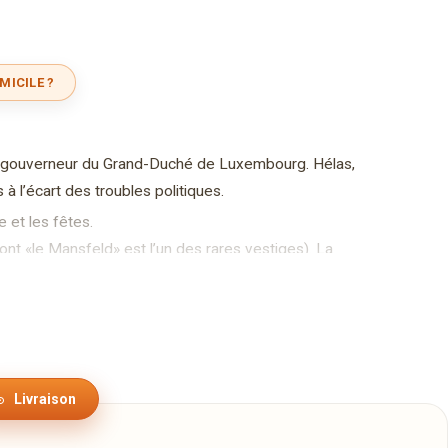
MICILE ?
é gouverneur du Grand-Duché de Luxembourg. Hélas,
 à l’écart des troubles politiques.
e et les fêtes.
ont «le Mansfeld» est l’un des rares vestiges). La
Alzette, en autorisait l’accès.
yens, dut léguer sa collection de peintures et de
e 200 créanciers. Le palais se délabra et les
Livraison
ructeurs.