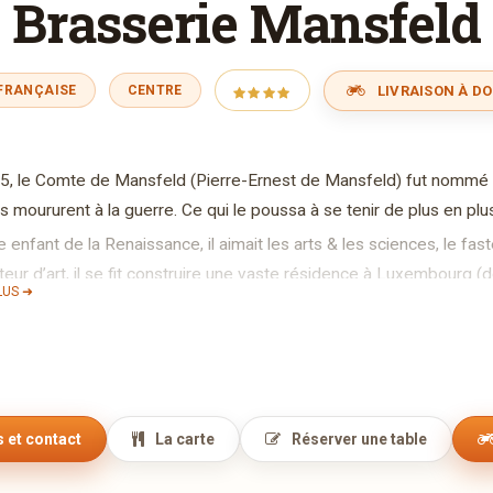
Brasserie Mansfeld
LIVRAISON À DO
 FRANÇAISE
CENTRE
45, le Comte de Mansfeld (Pierre-Ernest de Mansfeld) fut nomm
ils moururent à la guerre. Ce qui le poussa à se tenir de plus en plus
e enfant de la Renaissance, il aimait les arts & les sciences, le fast
ur d’art, il se fit construire une vaste résidence à Luxembourg (d
LUS ➜
erre fut posée en 1563. Un portail, à proximité du pont enjambant l’
ement, le gouverneur, qui menait un train de vie dépassant ses mo
au roi d’Espagne avant de s’exiler en Italie, pourchassé par plus d
s de sièges le ruinèrent définitivement.
 personne ne s’intéressa à un si piètre héritage.
 et contact
La carte
Réserver une table
 demeure du concierge et la brasserie survécurent aux siècles dest