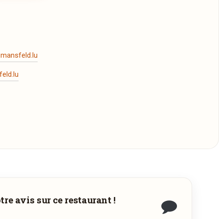
ir la brasserie de Clausen.
rant et devint alors la «Brasserie Mansfeld».
-mansfeld.lu
eld.lu
re avis sur ce restaurant !
s