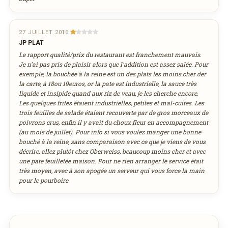
Adresse email de confirmation
aujourd'hui
effacer
27 JUILLET 2016
JP PLAT
Votre numéro de téléphone
Le rapport qualité/prix du restaurant est franchement mauvais.
Je n'ai pas pris de plaisir alors que l'addition est assez salée. Pour
exemple, la bouchée à la reine est un des plats les moins cher der
la carte, à 18ou 19euros, or la pate est industrielle, la sauce très
liquide et insipide quand aux riz de veau, je les cherche encore.
Remarque éventuelle
Les quelques frites étaient industrielles, petites et mal-cuites. Les
trois feuilles de salade étaient recouverte par de gros morceaux de
poivrons crus, enfin il y avait du choux fleur en accompagnement
(au mois de juillet). Pour info si vous voulez manger une bonne
bouché à la reine, sans comparaison avec ce que je viens de vous
décrire, allez plutôt chez Oberweiss, beaucoup moins cher et avec
une pate feuilletée maison. Pour ne rien arranger le service était
très moyen, avec à son apogée un serveur qui vous force la main
pour le pourboire.