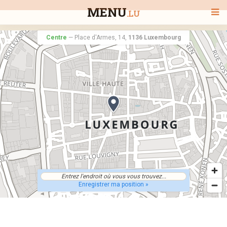
MENU
.LU
Centre
—
Place d'Armes, 14,
1136 Luxembourg
BIENVENUE
TOUS LES RESTAURANTS
RECHERCHER UN RESTAURANT
Enregistrer ma position »