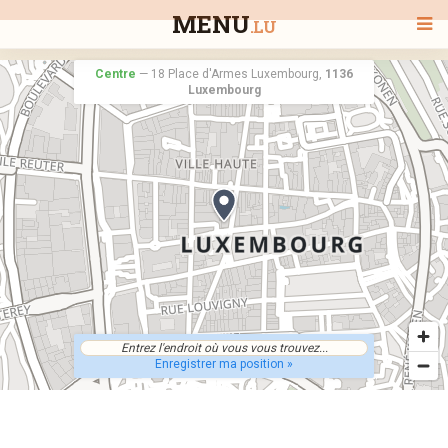
MENU
.LU
Centre
—
18 Place d'Armes Luxembourg,
1136
Luxembourg
BIENVENUE
TOUS LES RESTAURANTS
RECHERCHER UN RESTAURANT
Enregistrer ma position »