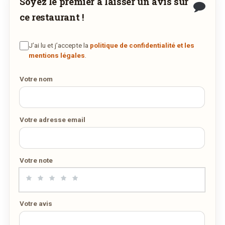
Soyez le premier à laisser un avis sur
Demandez-lui de rejoindre
wedely.com
pour
ce restaurant !
commander et être livré chez vous !
J’ai lu et j’accepte la
politique de confidentialité et les
DÉCOUVRIR LA LIVRAISON
mentions légales
.
SUR WEDELY.COM
Votre nom
DES MILLIERS DE PLATS LIVRÉS AU LUXEMBOURG
Votre adresse email
Votre note
Votre avis