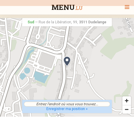
MENU
.LU
Sud
—
Rue de la Libération, 99,
3511 Dudelange
BIENVENUE
TOUS LES RESTAURANTS
RECHERCHER UN RESTAURANT
Enregistrer ma position »