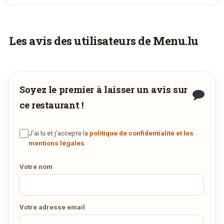
Faites-vous livrer à domicile
Les avis des utilisateurs de Menu.lu
Commandez les plats de
Chang Man
et
recevez-les directement chez vous.
Soyez le premier à laisser un avis sur
COMMANDER EN LIVRAISON
ce restaurant !
VIA WWW.WEDELY.COM
J’ai lu et j’accepte la
politique de confidentialité et les
mentions légales
.
Votre nom
Votre adresse email