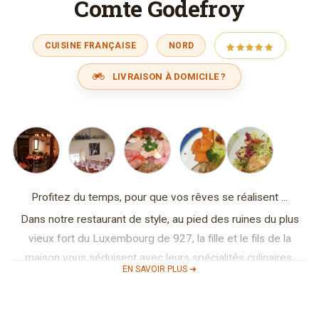
Comte Godefroy
CUISINE FRANÇAISE
NORD
LIVRAISON À DOMICILE ?
Profitez du temps, pour que vos rêves se réalisent ...
Dans notre restaurant de style, au pied des ruines du plus
vieux fort du Luxembourg de 927, la fille et le fils de la
maison vous séduisent avec leurs spécialités culinaires.
EN SAVOIR PLUS ➜
Nous disposons d’une excellente cuisine française préparée
par le fils de la maison, ancien membre de l’équipe nationale
des cuisiniers du Luxembourg et son équipe avec aussi des