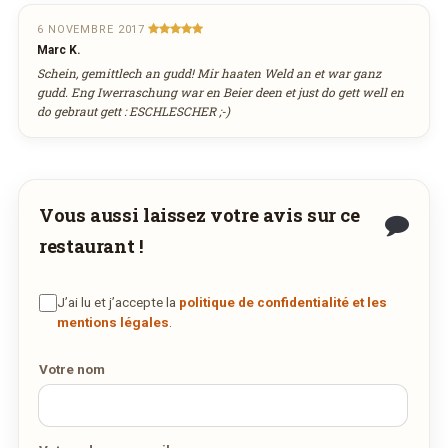
Réservation au nom de
3
4
5
6
7
8
9
6 NOVEMBRE 2017
DÉCOUVRIR LA LIVRAISON
Marc K.
10
11
12
13
14
15
16
Schein, gemittlech an gudd! Mir haaten Weld an et war ganz
SUR WEDELY.COM
17
18
19
20
21
22
23
gudd. Eng Iwerraschung war en Beier deen et just do gett well en
Nombre de personnes
do gebraut gett : ESCHLESCHER ;-)
24
25
26
27
28
29
30
DES MILLIERS DE PLATS LIVRÉS AU LUXEMBOURG
31
1
2
3
4
5
6
Adresse email de confirmation
aujourd'hui
effacer
Vous aussi laissez votre avis sur ce
restaurant !
Votre numéro de téléphone
J’ai lu et j’accepte la
politique de confidentialité et les
mentions légales
.
Remarque éventuelle
Votre nom