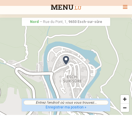
MENU
.LU
Nord
—
Rue du Pont, 1,
9650 Esch-sur-sûre
BIENVENUE
TOUS LES RESTAURANTS
RECHERCHER UN RESTAURANT
Enregistrer ma position »