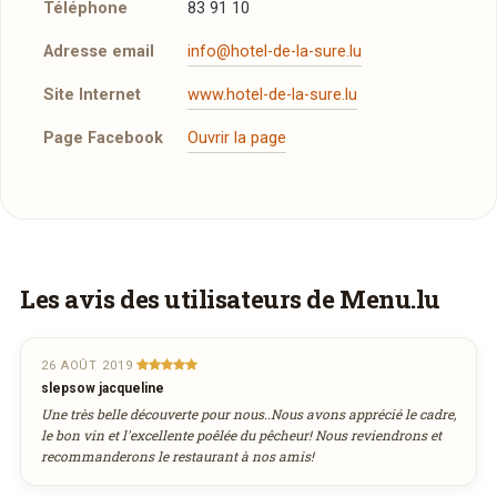
Téléphone
83 91 10
Adresse email
info@hotel-de-la-sure.lu
Site Internet
www.hotel-de-la-sure.lu
Page Facebook
Ouvrir la page
Plus d'infos à télécharger
Réserver une table
Brasserie
PDF
J’ai lu et j’accepte la
politique de confidentialité et
06/11/2017 —
4,87 Mo
les mentions légales
.
Vous aimeriez être livré ?
Les avis des utilisateurs de Menu.lu
Restaurant
PDF
06/11/2017 —
6,85 Mo
Vous adorez
Comte Godefroy
et vous
Jour souhaité
voudriez déguster ses plats à la maison ? Ce
26 AOÛT 2019
Vins
PDF
slepsow jacqueline
restaurant ne propose pas encore la livraison
06/11/2017 —
2,2 Mo
Une très belle découverte pour nous..Nous avons apprécié le cadre,
août
en ligne. Demandez-lui de rejoindre
Heure souhaitée
2026
le bon vin et l'excellente poêlée du pêcheur! Nous reviendrons et
Cocktails
PDF
wedely.com
pour commander et être livré
recommanderons le restaurant à nos amis!
lun
mar
mer
jeu
ven
sam
dim
06/11/2017 —
459,49 Ko
chez vous !
27
28
29
30
31
1
2