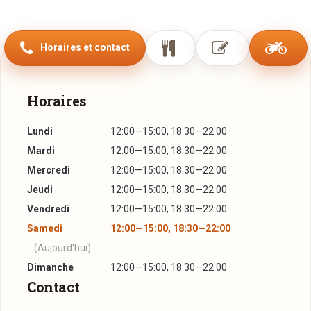
produits du Parc Naturel de la région VUM SEI.
Vraiment quelque chose pour les Gourmets !
Horaires et contact
Appréciez par beau temps des moments privilégiés sur
notre terrasse à 2 étages au pied des ruines du plus vieux
Horaires
château du Luxembourg (927), en toute tranquillité et loin
des bruits.
Lundi
12:00—15:00, 18:30—22:00
Profitez-en pour déguster une bonne coupe de glace, boire
Mardi
12:00—15:00, 18:30—22:00
un bon verre de vin. Venez prendre un lunch ou un diner ou
Mercredi
12:00—15:00, 18:30—22:00
simplement vous relaxer en profitant de la nature et du
Jeudi
12:00—15:00, 18:30—22:00
soleil.
Vendredi
12:00—15:00, 18:30—22:00
Samedi
12:00—15:00, 18:30—22:00
(Aujourd'hui)
Dimanche
12:00—15:00, 18:30—22:00
Contact