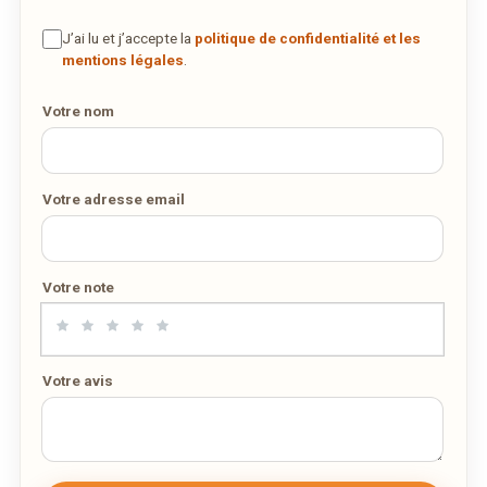
chez vous !
J’ai lu et j’accepte la
politique de confidentialité et les
mentions légales
.
DÉCOUVRIR LA LIVRAISON
Votre nom
SUR WEDELY.COM
DES MILLIERS DE PLATS LIVRÉS AU LUXEMBOURG
Votre adresse email
Votre note
Votre avis