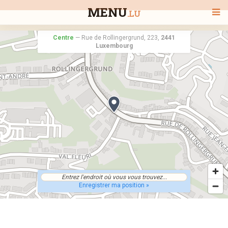
MENU
.LU
Centre
—
Rue de Rollingergrund, 223,
2441
Luxembourg
BIENVENUE
TOUS LES RESTAURANTS
RECHERCHER UN RESTAURANT
Enregistrer ma position »