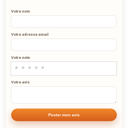
10
11
12
13
14
15
16
Votre nom
17
18
19
20
21
22
23
Nombre de personnes
24
25
26
27
28
29
30
31
1
2
3
4
5
6
Votre adresse email
Adresse email de confirmation
aujourd'hui
effacer
Votre note
Votre numéro de téléphone
Votre avis
Remarque éventuelle