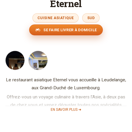
Eternel
CUISINE ASIATIQUE
SUD
SE FAIRE LIVRER À DOMICILE
Le restaurant asiatique Eternel vous accueille à Leudelange,
aux Grand-Duché de Luxembourg.
Offrez-vous un voyage culinaire à travers l'Asie, à deux pas
de chez vous et venez déguster toutes nos spécialités
EN SAVOIR PLUS ➜
asiatiques, sur place ou à emporter .
Tout le monde aime bien manger surtout lorsque la légèreté
et la saveur font bon ménage avec la santé.