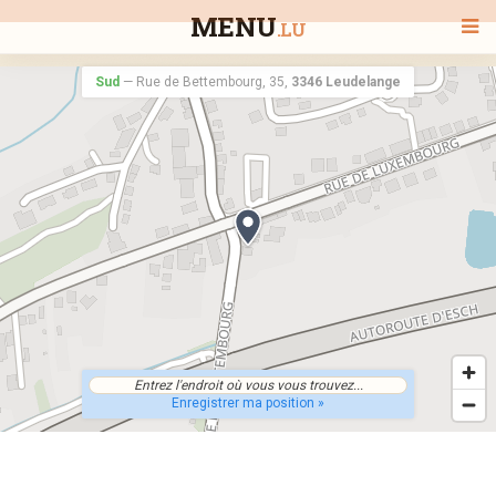
MENU
.LU
Sud
—
Rue de Bettembourg, 35,
3346 Leudelange
BIENVENUE
TOUS LES RESTAURANTS
RECHERCHER UN RESTAURANT
Enregistrer ma position »