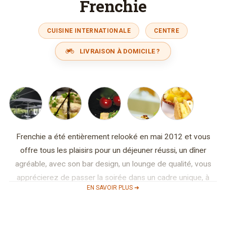
Frenchie
CUISINE INTERNATIONALE
CENTRE
LIVRAISON À DOMICILE ?
Frenchie a été entièrement relooké en mai 2012 et vous
offre tous les plaisirs pour un déjeuner réussi, un dîner
agréable, avec son bar design, un lounge de qualité, vous
apprécierez de passer la soirée dans un cadre unique, à
EN SAVOIR PLUS ➜
Luxembourg, dans les tons purple, bar à cocktail, pizza
corner. Sélection de champagne de qualité et caviar. Du
mercredi au samedi nous vous accueillons jusqu'à 3.00 du