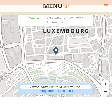
MENU
.LU
Centre
—
Rue Notre-Dame, 23-25,
2240
Luxembourg
BIENVENUE
TOUS LES RESTAURANTS
RECHERCHER UN RESTAURANT
Enregistrer ma position »