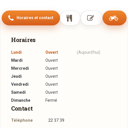
matin avec notre DJ résident.
L'été belle terrasse plein sud face à la gelle frau en
Horaires et contact
surplomb de la vallée de la Pétrusse.
Horaires
Lundi
Ouvert
(Aujourd'hui)
Mardi
Ouvert
Mercredi
Ouvert
Jeudi
Ouvert
Vendredi
Ouvert
Samedi
Ouvert
Dimanche
Fermé
Contact
Téléphone
22 37 39