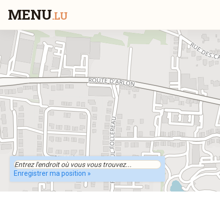
MENU
.LU
Enregistrer ma position »