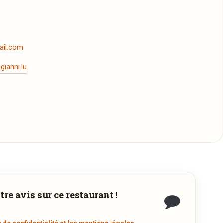
ail.com
gianni.lu
re avis sur ce restaurant !
e de confidentialité et les mentions légales
.