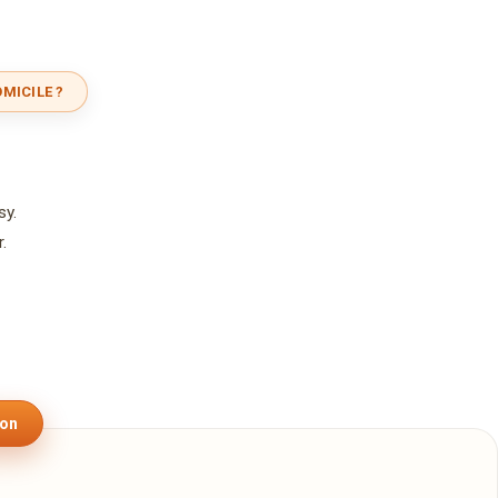
MICILE ?
sy.
.
son