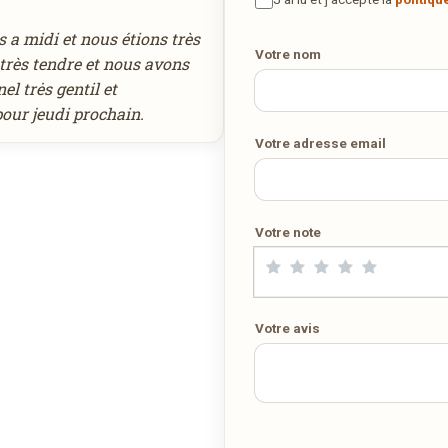
maison ? Ce restaurant ne propose pas encore la livraison en ligne
Votre numéro de téléphone
Demandez-lui de rejoindre
wedely.com
pour commander et être
 a midi et nous étions très
livré chez vous !
Votre nom
 très tendre et nous avons
el trės gentil et
our jeudi prochain.
DÉCOUVRIR LA LIVRAISON SUR WEDELY.COM
Votre adresse email
DES MILLIERS DE PLATS LIVRÉS AU LUXEMBOURG
Votre note
Votre avis