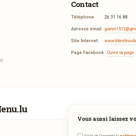
Contact
Téléphone
26 31 16 88
Adresse email
gianni1512@gm
Site Internet
www.ildestinoda
Page Facebook
Ouvrir la page
i)
t les mentions légales
.
Menu.lu
Vous aimeriez être livré ?
Adresse email de confirmation
Vous aussi laissez vot
Vous adorez
Il Destino
et vous voudriez déguster ses plats à la
J’ai lu et j’accepte la
politiqu