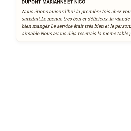
DUPONT MARIANNE ET NICO
août
Heure souhaitée
2026
Nous étions aujourd'hui la première fois chez vous
lun
mar
mer
jeu
ven
sam
dim
satisfait.Le menue très bon et délicieux ,la viande
27
28
29
30
31
1
2
bien mangés.Le service était très bien et le personn
Réservation au nom de
3
4
5
6
7
8
9
aimable.Nous avons déja reservés la meme table p
10
11
12
13
14
15
16
17
18
19
20
21
22
23
Nombre de personnes
24
25
26
27
28
29
30
31
1
2
3
4
5
6
aujourd'hui
effacer
Remarque éventuelle