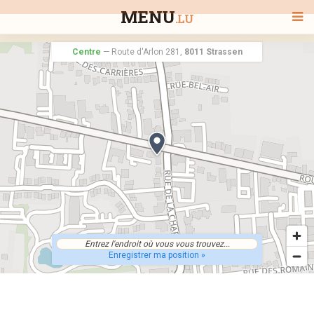
MENU
.LU
Centre
—
Route d'Arlon 281,
8011 Strassen
BIENVENUE
TOUS LES RESTAURANTS
RECHERCHER UN RESTAURANT
Enregistrer ma position »