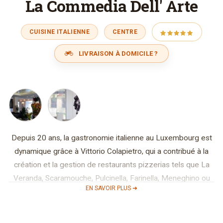
La Commedia Dell' Arte
CUISINE ITALIENNE
CENTRE
LIVRAISON À DOMICILE ?
Depuis 20 ans, la gastronomie italienne au Luxembourg est
dynamique grâce à Vittorio Colapietro, qui a contribué à la
création et la gestion de restaurants pizzerias tels que La
Veranda, Scaramouche, Pulcinella, Farinella, Meneghino ou
EN SAVOIR PLUS ➜
encore Antica Roma. Aujourd’hui il est associé à Vito
Valentini et Giovanni Fabrizio pour le restaurant La
Commedia dell’arte.