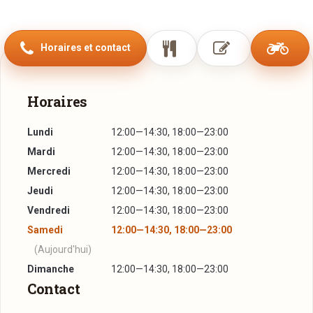
Aujourd’hui, ils vous présentent leur nouveau restaurant-
pizzeria au concept raffiné et novateur La Commedia
Horaires et contact
Dell’Arte.
Les meilleurs plats de la cuisine régionale italienne se
cotoient dans un cadre élégant et minimaliste, avec un
Horaires
service impeccable.
Lundi
12:00—14:30, 18:00—23:00
Tous les 14 jours, un des 9 personnages de La Commedia
Mardi
12:00—14:30, 18:00—23:00
Dell’Arte est à l’honneur, symbolisant une des régions
italiennes sur la plan culinaire mais aussi artistique et culturel,
Mercredi
12:00—14:30, 18:00—23:00
nous permettant ainsi de voyager
Jeudi
12:00—14:30, 18:00—23:00
et rencontrer le meilleur de la tradition italienne.
Vendredi
12:00—14:30, 18:00—23:00
Samedi
12:00—14:30, 18:00—23:00
(Aujourd'hui)
Dimanche
12:00—14:30, 18:00—23:00
Contact