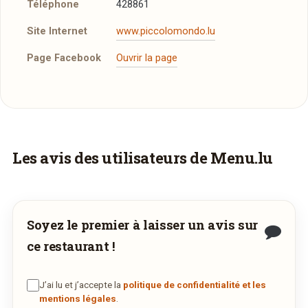
Téléphone
428861
Site Internet
www.piccolomondo.lu
Page Facebook
Ouvrir la page
Plus d'infos à télécharger
plats du jour du 01 septembre au 05
septembre 2014
DOCX
29/08/2014 —
112,5 Ko
Vous aimeriez être livré ?
Les avis des utilisateurs de Menu.lu
Vous adorez
Il Piccolo Mondo
et vous
voudriez déguster ses plats à la maison ? Ce
restaurant ne propose pas encore la livraison
Soyez le premier à laisser un avis sur
en ligne. Demandez-lui de rejoindre
ce restaurant !
wedely.com
pour commander et être livré
chez vous !
J’ai lu et j’accepte la
politique de confidentialité et les
mentions légales
.