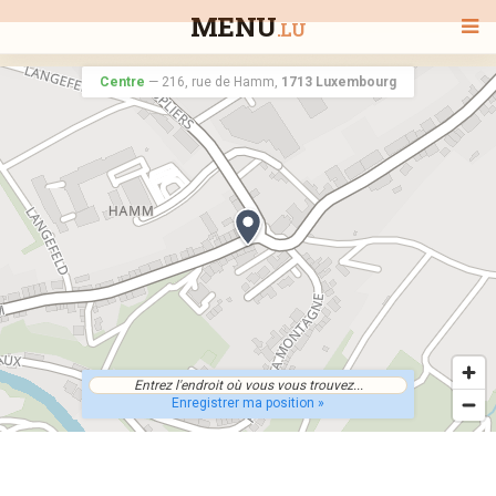
MENU
.LU
Centre
—
216, rue de Hamm,
1713 Luxembourg
BIENVENUE
TOUS LES RESTAURANTS
RECHERCHER UN RESTAURANT
Enregistrer ma position »