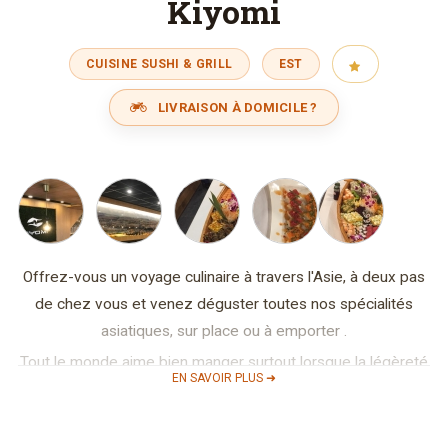
Kiyomi
CUISINE SUSHI & GRILL
EST
LIVRAISON À DOMICILE ?
Offrez-vous un voyage culinaire à travers l'Asie, à deux pas
de chez vous et venez déguster toutes nos spécialités
asiatiques, sur place ou à emporter .
Tout le monde aime bien manger surtout lorsque la légèreté
EN SAVOIR PLUS ➜
et la saveur font bon ménage avec la santé.
KIYOMI vous invite à découvrir tous les parfums d’Asie en
vous proposant une grande variété de plats servis dans une