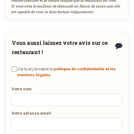
vienne chercher et se rendre compte que le restaurant est vide.
Réservation au nom de
Si vous avez le malheur de demandé un flacon de sauce soja elle
3
4
5
6
7
8
9
DÉCOUVRIR LA LIVRAISON
est capable de vous la faire facture vulgairement .
SUR WEDELY.COM
10
11
12
13
14
15
16
17
18
19
20
21
22
23
Nombre de personnes
DES MILLIERS DE PLATS LIVRÉS AU LUXEMBOURG
24
25
26
27
28
29
30
Vous aussi laissez votre avis sur ce
31
1
2
3
4
5
6
restaurant !
Adresse email de confirmation
aujourd'hui
effacer
J’ai lu et j’accepte la
politique de confidentialité et les
mentions légales
.
Votre numéro de téléphone
Votre nom
Remarque éventuelle
Votre adresse email