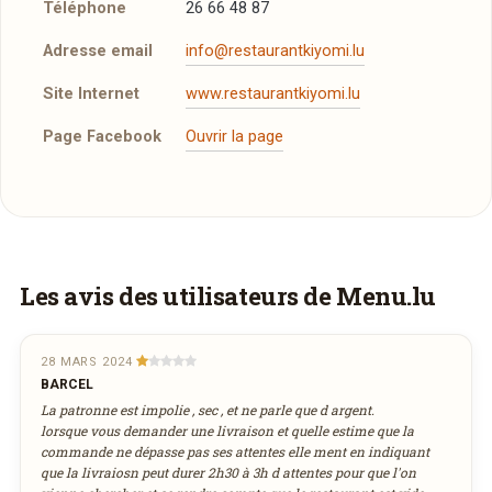
Téléphone
26 66 48 87
Adresse email
info@restaurantkiyomi.lu
Site Internet
www.restaurantkiyomi.lu
Page Facebook
Ouvrir la page
Plus d'infos à télécharger
Réserver une table
Menu
PDF
J’ai lu et j’accepte la
politique de confidentialité et
13/03/2018 —
394,6 Ko
les mentions légales
.
Vous aimeriez être livré ?
Les avis des utilisateurs de Menu.lu
Vous adorez
Kiyomi
et vous voudriez
Jour souhaité
déguster ses plats à la maison ? Ce restaurant
28 MARS 2024
BARCEL
ne propose pas encore la livraison en ligne.
La patronne est impolie , sec , et ne parle que d argent.
août
Demandez-lui de rejoindre
wedely.com
pour
Heure souhaitée
2026
lorsque vous demander une livraison et quelle estime que la
commander et être livré chez vous !
commande ne dépasse pas ses attentes elle ment en indiquant
lun
mar
mer
jeu
ven
sam
dim
que la livraiosn peut durer 2h30 à 3h d attentes pour que l'on
27
28
29
30
31
1
2