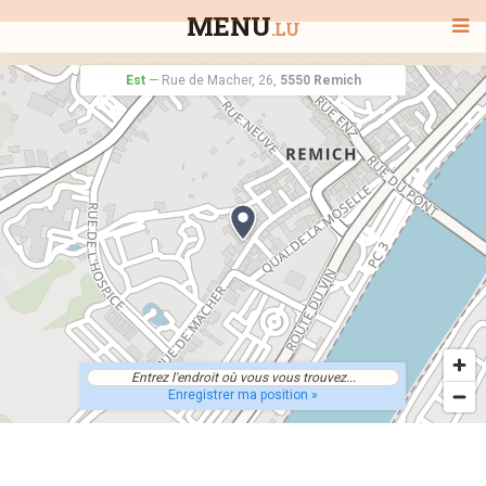
MENU
.LU
Est
—
Rue de Macher, 26,
5550 Remich
BIENVENUE
TOUS LES RESTAURANTS
RECHERCHER UN RESTAURANT
Enregistrer ma position »