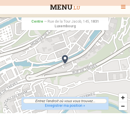
MENU
.LU
Centre
—
Rue de la Tour Jacob, 145,
1831
Luxembourg
BIENVENUE
TOUS LES RESTAURANTS
RECHERCHER UN RESTAURANT
Enregistrer ma position »