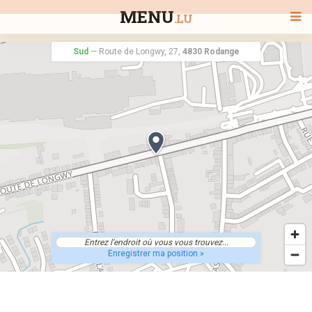
MENU
.LU
Sud
—
Route de Longwy, 27,
4830 Rodange
BIENVENUE
TOUS LES RESTAURANTS
RECHERCHER UN RESTAURANT
Enregistrer ma position »