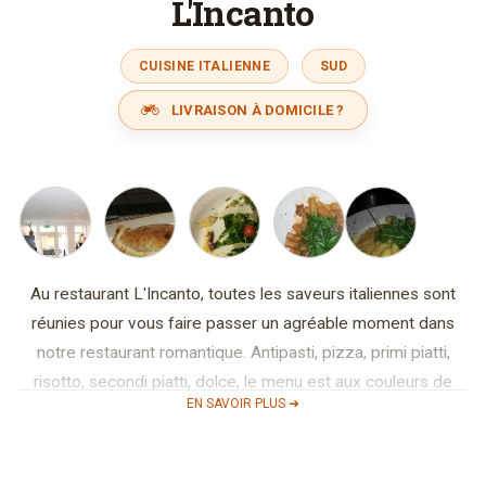
L'Incanto
CUISINE ITALIENNE
SUD
LIVRAISON À DOMICILE ?
Au restaurant L'Incanto, toutes les saveurs italiennes sont
réunies pour vous faire passer un agréable moment dans
notre restaurant romantique. Antipasti, pizza, primi piatti,
risotto, secondi piatti, dolce, le menu est aux couleurs de
EN SAVOIR PLUS ➜
l'Italie: copieux et gourmand, préparé pour tous les
amoureux de cuisine italienne traditionnelle. L'Incanto
sélectionne les meilleurs produits frais pour vous garantir