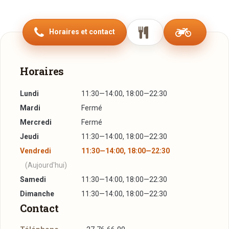
une cuisine traditionnelle de grande qualité. La mozzarella di
buffala ou le jambon de parme de 24 mois d'affinage en
Horaires et contact
passant par une huile d'olive d'exception sont là pour en
témoigner. Restaurant tendance, L'Incanto est un endroit
haut de gamme qui n'oublie pas d'être accessible à tous.
Horaires
Que cela soit pour prendre un verre au bar, profiter du plat
du jour ou déguster un plat à la carte, ce restaurant propose
Lundi
11:30—14:00, 18:00—22:30
des formules pour tous les budgets et pour toutes les
Mardi
Fermé
envies.
Mercredi
Fermé
Jeudi
11:30—14:00, 18:00—22:30
Vendredi
11:30—14:00, 18:00—22:30
(Aujourd'hui)
Samedi
11:30—14:00, 18:00—22:30
Dimanche
11:30—14:00, 18:00—22:30
Contact