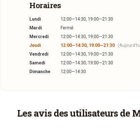
Horaires
Lundi
12:00—14:30, 19:00—21:30
Mardi
Fermé
Mercredi
12:00—14:30, 19:00—21:30
Jeudi
12:00—14:30, 19:00—21:30
(Aujourd'hu
Vendredi
12:00—14:30, 19:00—21:30
Samedi
12:00—14:30, 19:00—21:30
Dimanche
12:00—14:30
Un aperçu de la carte
Réserver une table
Spécialités
J’ai lu et j’accepte la
politique de confidentialité e
Bouchée à la Reine et Ris de Veau
21,00€
Les avis des utilisateurs de 
Poultry, Veal Sweetbreads, Vol au Vent
Feierstengszalot aux Légumes Croquants
Jour souhaité
12,00€
Salad Stew, Salad and Vegetables
Afficher la suite