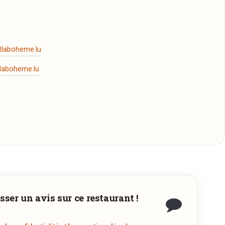
tlaboheme.lu
laboheme.lu
écharger
sser un avis sur ce restaurant !
a