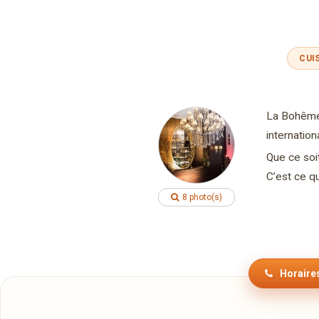
CUI
La Bohême 
internation
Que ce soi
C’est ce q
8 photo(s)
Horaires