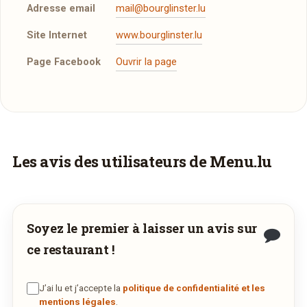
Adresse email
mail@bourglinster.lu
Site Internet
www.bourglinster.lu
Page Facebook
Ouvrir la page
Plus d'infos à télécharger
La Carte
PDF
31/10/2014 —
326,82 Ko
Vous aimeriez être livré ?
Les avis des utilisateurs de Menu.lu
Vous adorez
La Distillerie
et vous voudriez
déguster ses plats à la maison ? Ce restaurant
ne propose pas encore la livraison en ligne.
Soyez le premier à laisser un avis sur
Demandez-lui de rejoindre
wedely.com
pour
ce restaurant !
commander et être livré chez vous !
J’ai lu et j’accepte la
politique de confidentialité et les
DÉCOUVRIR LA LIVRAISON
mentions légales
.