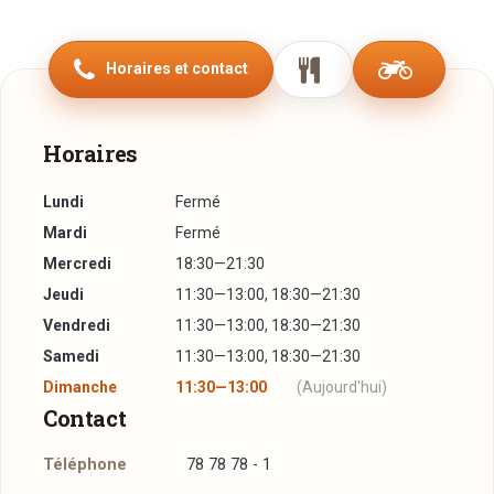
originale et des combinaisons recherchées. Il sait donner
une touche tout à fait personnelle à chaque plat. Le résultat :
Horaires et contact
un rêve culinaire qui mettra sans aucun doute tous vos sens
en émoi.
"Une symphonie culinaire pas comme les autres "
Horaires
Lundi
Fermé
Mardi
Fermé
Mercredi
18:30—21:30
Jeudi
11:30—13:00, 18:30—21:30
Vendredi
11:30—13:00, 18:30—21:30
Samedi
11:30—13:00, 18:30—21:30
Dimanche
11:30—13:00
(Aujourd'hui)
Contact
Téléphone
78 78 78 - 1