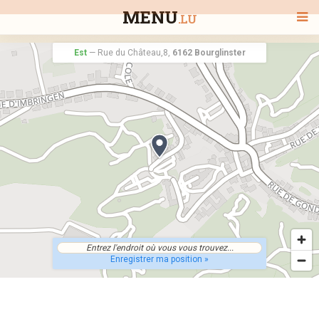
MENU
.LU
Est
—
Rue du Château,8,
6162 Bourglinster
BIENVENUE
TOUS LES RESTAURANTS
RECHERCHER UN RESTAURANT
Enregistrer ma position »