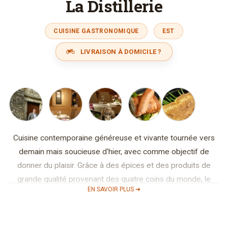
La Distillerie
CUISINE GASTRONOMIQUE
EST
LIVRAISON À DOMICILE ?
Cuisine contemporaine généreuse et vivante tournée vers
demain mais soucieuse d'hier, avec comme objectif de
donner du plaisir. Grâce à des épices et des produits de
grande qualité provenant des quatre coins du monde, le
EN SAVOIR PLUS ➜
Chef René Mathieu étoilé au Guide Michelin depuis 2012 et
élu Chef de l'année 2010 pour le Luxembourg par le guide
Gault Millau, aidé de son équipe, propose une cuisine