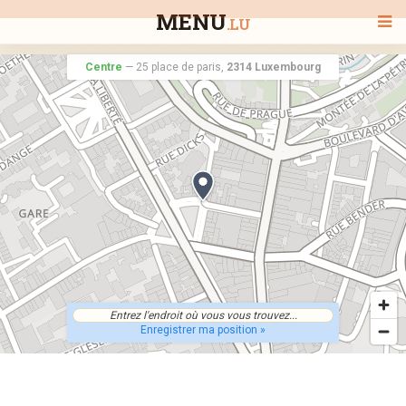
MENU
.LU
Centre
—
25 place de paris,
2314 Luxembourg
BIENVENUE
TOUS LES RESTAURANTS
RECHERCHER UN RESTAURANT
Enregistrer ma position »