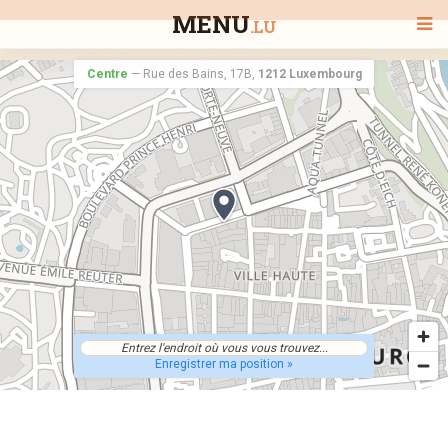
MENU
.LU
Centre
—
Rue des Bains, 17B,
1212 Luxembourg
BIENVENUE
TOUS LES RESTAURANTS
RECHERCHER UN RESTAURANT
Enregistrer ma position »