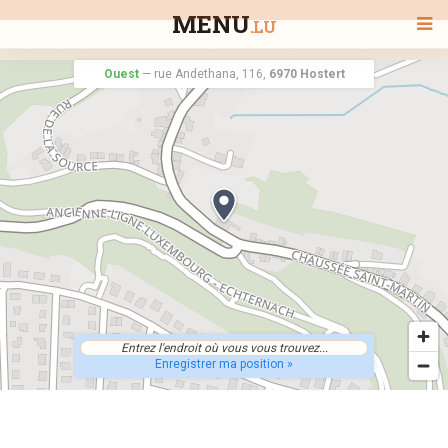
MENU
.LU
Ouest
—
rue Andethana, 116,
6970 Hostert
BIENVENUE
TOUS LES RESTAURANTS
RECHERCHER UN RESTAURANT
Enregistrer ma position »