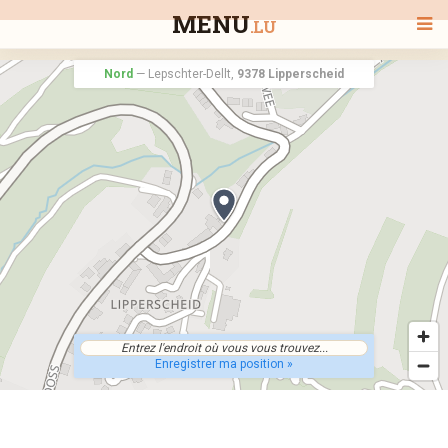
MENU
.LU
Nord
—
Lepschter-Dellt,
9378 Lipperscheid
BIENVENUE
TOUS LES RESTAURANTS
RECHERCHER UN RESTAURANT
Enregistrer ma position »