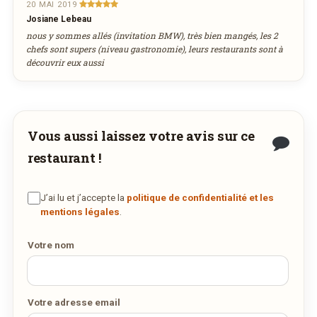
déguster ses plats à la maison ? Ce restaurant
20 MAI 2019
Josiane Lebeau
ne propose pas encore la livraison en ligne.
nous y sommes allés (invitation BMW), très bien mangés, les 2
août
Demandez-lui de rejoindre
wedely.com
pour
Heure souhaitée
2026
chefs sont supers (niveau gastronomie), leurs restaurants sont à
commander et être livré chez vous !
découvrir eux aussi
lun
mar
mer
jeu
ven
sam
dim
27
28
29
30
31
1
2
Réservation au nom de
3
4
5
6
7
8
9
DÉCOUVRIR LA LIVRAISON
SUR WEDELY.COM
10
11
12
13
14
15
16
Vous aussi laissez votre avis sur ce
17
18
19
20
21
22
23
restaurant !
Nombre de personnes
DES MILLIERS DE PLATS LIVRÉS AU LUXEMBOURG
24
25
26
27
28
29
30
31
1
2
3
4
5
6
J’ai lu et j’accepte la
politique de confidentialité et les
mentions légales
.
Adresse email de confirmation
aujourd'hui
effacer
Votre nom
Votre numéro de téléphone
Votre adresse email