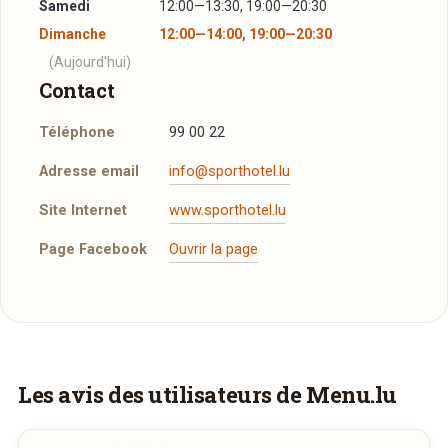
Samedi
12:00—13:30, 19:00—20:30
Dimanche
12:00—14:00, 19:00—20:30
(Aujourd'hui)
Contact
Téléphone
99 00 22
Adresse email
info@sporthotel.lu
Site Internet
www.sporthotel.lu
Page Facebook
Ouvrir la page
Plus d'infos à télécharger
Réserver une table
carte_schiffmann_2026_1.pdf
PDF
J’ai lu et j’accepte la
politique de confidentialité et
20/03/2026 —
164,99 Ko
les mentions légales
.
Vous aimeriez être livré ?
Les avis des utilisateurs de Menu.lu
suggestions_2026_1.pdf
PDF
20/03/2026 —
66,12 Ko
Vous adorez
Leweck
et vous voudriez
Jour souhaité