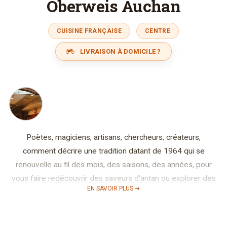
Oberweis Auchan
CUISINE FRANÇAISE
CENTRE
LIVRAISON À DOMICILE ?
Poètes, magiciens, artisans, chercheurs, créateurs,
comment décrire une tradition datant de 1964 qui se
renouvelle au fil des mois, des saisons, des années, pour
vous faire redécouvrir des saveurs d'antan ou explorer des
EN SAVOIR PLUS ➜
parfums de voyage. A l'origine de cette renommée, les
chocolats représentent toute la perfection d'une tradition
artisanale. Leur fabrication repose sur l'expérience, un choix