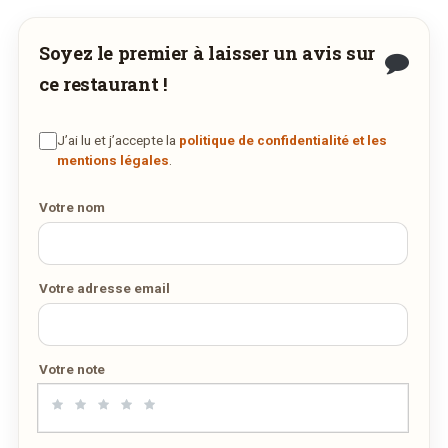
voudriez déguster ses plats à la maison ? Ce
restaurant ne propose pas encore la livraison
Soyez le premier à laisser un avis sur
en ligne. Demandez-lui de rejoindre
ce restaurant !
wedely.com
pour commander et être livré
chez vous !
J’ai lu et j’accepte la
politique de confidentialité et les
mentions légales
.
DÉCOUVRIR LA LIVRAISON
Votre nom
SUR WEDELY.COM
DES MILLIERS DE PLATS LIVRÉS AU LUXEMBOURG
Votre adresse email
Votre note