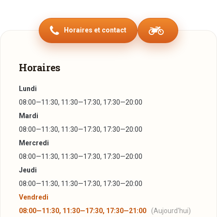
irréprochable des matières premières, une exigence
prononcée de la qualité, une volonté perpétuelle
Horaires et contact
d'innovation. Depuis leurs débuts, Pit et Monique, puis leurs
deux fils Tom et Jeff, rejoints par leurs épouses Nicole et
Léa, mettent leur savoir-faire et leur créativité au service
Horaires
des émotions gourmandes et parfumées qu'ils feront naître
en vous. Avec une authenticité rare et un soin du détail qui la
Lundi
caractérise, la Maison Oberweis fait partie de l'identité
08:00—11:30, 11:30—17:30, 17:30—20:00
gastronomique luxembourgeoise et est fière d'être
Mardi
fournisseur de la Cour.
08:00—11:30, 11:30—17:30, 17:30—20:00
Mercredi
08:00—11:30, 11:30—17:30, 17:30—20:00
Jeudi
08:00—11:30, 11:30—17:30, 17:30—20:00
Vendredi
08:00—11:30, 11:30—17:30, 17:30—21:00
(Aujourd'hui)