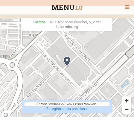
MENU
.LU
Centre
—
Rue Alphonse Weicker, 5,
2721
Luxembourg
BIENVENUE
TOUS LES RESTAURANTS
RECHERCHER UN RESTAURANT
Enregistrer ma position »