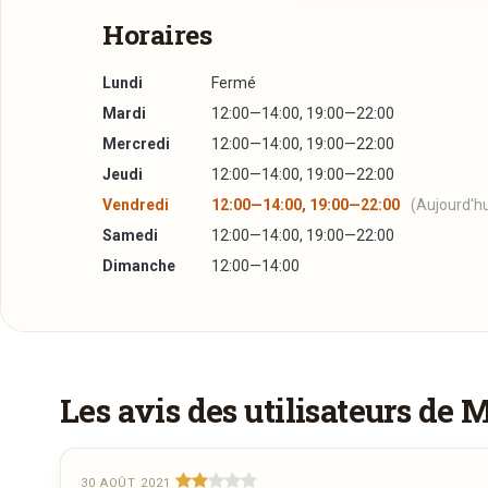
Horaires
Lundi
Fermé
Mardi
12:00—14:00, 19:00—22:00
Mercredi
12:00—14:00, 19:00—22:00
Jeudi
12:00—14:00, 19:00—22:00
Vendredi
12:00—14:00, 19:00—22:00
(Aujourd'hu
Samedi
12:00—14:00, 19:00—22:00
Dimanche
12:00—14:00
Plus d'infos à télécharger
Réserver une table
À emporter
Menu
PDF
05/11/2018 —
126,9 Ko
J’ai lu et j’accepte la
politique de confidentialité e
Ce restaurant propose des plats à emporter à v
Les avis des utilisateurs de 
Jour souhaité
30 AOÛT 2021