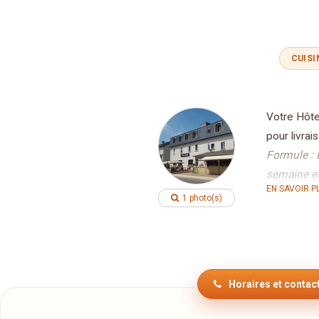
CUISI
Votre Hôte
pour livrai
Formule : 
semaine es
EN SAVOIR P
Pour comma
1 photo(s)
Livraison 
Des produi
marché.
Pour un dî
Horaires et contac
classiques 