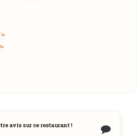
.lu
lu
 commande.
re avis sur ce restaurant !
a