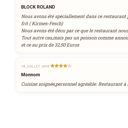
BLOCK ROLAND
août
Heure souhaitée
2026
Nous avons été spéciallement dans ce restaurant
lun
mar
mer
jeu
ven
sam
dim
frit ( Kirmes-Fesch)
27
28
29
30
31
1
2
Nous avons été décu par ce que le restaurant nous
Réservation au nom de
3
4
5
6
7
8
9
Tout autre cas,mais pas un poisson comme annonc
10
11
12
13
14
15
16
et ce au prix de 32,50 Euros
17
18
19
20
21
22
23
Nombre de personnes
24
25
26
27
28
29
30
18 JUILLET 2018
31
1
2
3
4
5
6
Monnom
aujourd'hui
effacer
Cuisine soignée,personnel agréable. Restaurant 
Remarque éventuelle