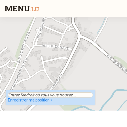
MENU
.LU
Enregistrer ma position »