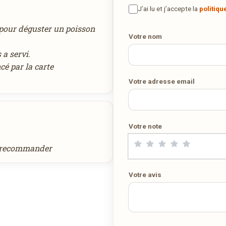
maison ? Ce restaurant ne propose pas encore la livraison en ligne
J’ai lu et j’accepte la
politiqu
Votre numéro de téléphone
Demandez-lui de rejoindre
wedely.com
pour commander et être
 pour déguster un poisson
livré chez vous !
Votre nom
 a servi.
é par la carte
DÉCOUVRIR LA LIVRAISON SUR WEDELY.COM
Votre adresse email
DES MILLIERS DE PLATS LIVRÉS AU LUXEMBOURG
Votre note
à recommander
Votre avis