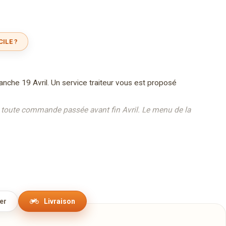
ILE ?
nche 19 Avril. Un service traiteur vous est proposé
r toute commande passée avant fin Avril. Le menu de la
reserstuff.lu.
vous proposons un délicieux lunch à base de produits du
 et cosy de notre restaurant, et redécouvrez des grands
er
Livraison
.