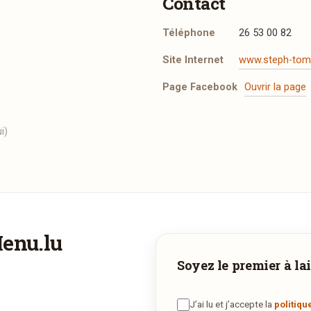
Contact
Téléphone
26 53 00 82
Site Internet
www.steph-tom.
Page Facebook
Ouvrir la page
i)
Menu.lu
Vous aimeriez être livré ?
Soyez le premier à lai
Vous adorez
Steph & Tom
et vous voudriez déguster ses plats à 
maison ? Ce restaurant ne propose pas encore la livraison en ligne
J’ai lu et j’accepte la
politiqu