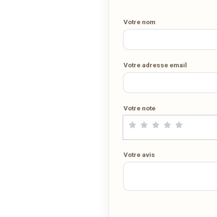
Demandez-lui de rejoindre
wedely.com
pour commander et être
livré chez vous !
Votre nom
DÉCOUVRIR LA LIVRAISON SUR WEDELY.COM
Votre adresse email
DES MILLIERS DE PLATS LIVRÉS AU LUXEMBOURG
Votre note
Votre avis