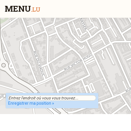
MENU
.LU
Enregistrer ma position »