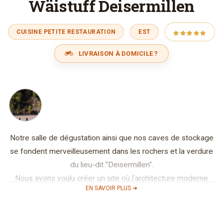
Wäistuff Deisermillen
CUISINE PETITE RESTAURATION
EST
LIVRAISON À DOMICILE ?
Notre salle de dégustation ainsi que nos caves de stockage
se fondent merveilleusement dans les rochers et la verdure
du lieu-dit "Deisermillen".
Nous avons voulu créer un site où l'architecture moderne
EN SAVOIR PLUS ➜
s'intègre de façon harmonieuse dans la vallée mosellane.
La "Wäistuff" avec sa vue magnifique sur les méandres de
la Moselle se veut un endroit idyllique pour déguster les