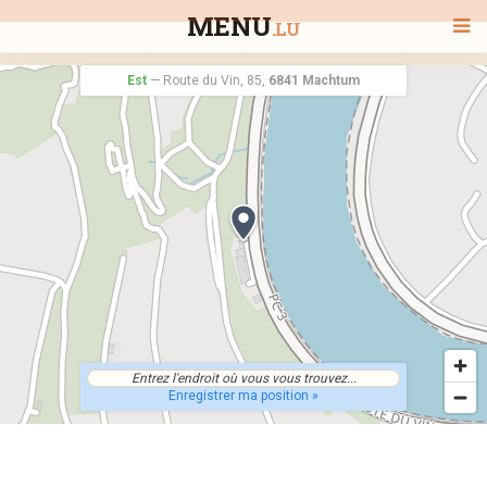
MENU
.LU
Est
—
Route du Vin, 85,
6841 Machtum
BIENVENUE
TOUS LES RESTAURANTS
RECHERCHER UN RESTAURANT
Enregistrer ma position »