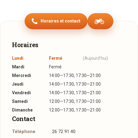
grands crus du domaine.
Une dégustation approfondie pourra s'accompagner d'une
Horaires et contact
tartine au jambon, de la charcuterie ou de fromages de la
région.
Tous nos vins et crémants sont vendus sur place.
Horaires
N'hésitez pas à nous contacter pour organiser une
Lundi
Fermé
(Aujourd'hui)
dégustation en dehors des heures d'ouverture.
Mardi
Fermé
Mercredi
14:00—17:30, 17:30—21:00
Jeudi
14:00—17:30, 17:30—21:00
Vendredi
14:00—17:30, 17:30—21:00
Samedi
12:00—17:30, 17:30—21:00
Dimanche
12:00—17:30, 17:30—21:00
Contact
Téléphone
26 72 91 40