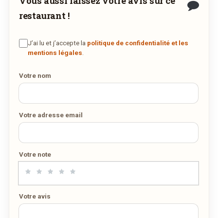
Vous aussi laissez votre avis sur ce
DÉCOUVRIR LA LIVRAISON
restaurant !
SUR WEDELY.COM
J’ai lu et j’accepte la
politique de confidentialité et les
DES MILLIERS DE PLATS LIVRÉS AU LUXEMBOURG
mentions légales
.
Votre nom
Votre adresse email
Votre note
Votre avis