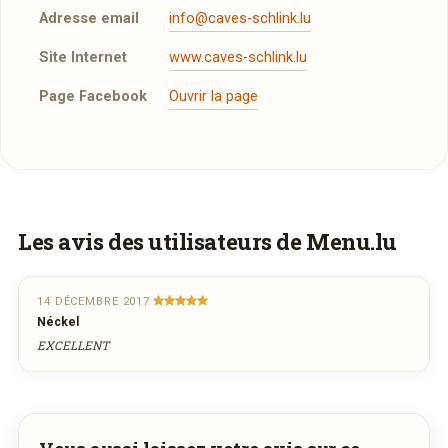
Adresse email
info@caves-schlink.lu
Site Internet
www.caves-schlink.lu
Page Facebook
Ouvrir la page
Vous aimeriez être livré ?
Les avis des utilisateurs de Menu.lu
Vous adorez
Wäistuff Deisermillen
et vous
voudriez déguster ses plats à la maison ? Ce
14 DÉCEMBRE 2017
Néckel
restaurant ne propose pas encore la livraison
EXCELLENT
en ligne. Demandez-lui de rejoindre
wedely.com
pour commander et être livré
chez vous !