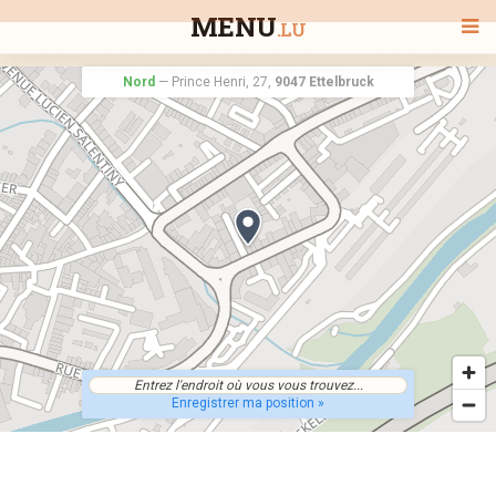
MENU
.LU
Nord
—
Prince Henri, 27,
9047 Ettelbruck
BIENVENUE
TOUS LES RESTAURANTS
RECHERCHER UN RESTAURANT
Enregistrer ma position »