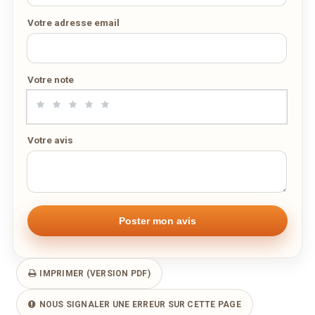
31
1
2
3
4
5
6
Votre adresse email
Adresse email de confirmation
aujourd'hui
effacer
Votre note
Votre numéro de téléphone
Votre avis
Remarque éventuelle
IMPRIMER (VERSION PDF)
NOUS SIGNALER UNE ERREUR SUR CETTE PAGE