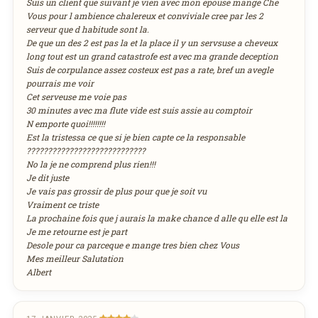
Suis un client que suivant je vien avec mon epouse mange Che
commander et être livré chez vous !
Vous pour l ambience chalereux et conviviale cree par les 2
lun
mar
mer
jeu
ven
sam
dim
serveur que d habitude sont la.
27
28
29
30
31
1
2
De que un des 2 est pas la et la place il y un servsuse a cheveux
Réservation au nom de
long tout est un grand catastrofe est avec ma grande deception
3
4
5
6
7
8
9
DÉCOUVRIR LA LIVRAISON
Suis de corpulance assez costeux est pas a rate, bref un avegle
SUR WEDELY.COM
10
11
12
13
14
15
16
pourrais me voir
Cet serveuse me voie pas
17
18
19
20
21
22
23
30 minutes avec ma flute vide est suis assie au comptoir
Nombre de personnes
DES MILLIERS DE PLATS LIVRÉS AU LUXEMBOURG
24
25
26
27
28
29
30
N emporte quoi!!!!!!!!
Est la tristessa ce que si je bien capte ce la responsable
31
1
2
3
4
5
6
????????????????????????????
No la je ne comprend plus rien!!!
Adresse email de confirmation
aujourd'hui
effacer
Je dit juste
Je vais pas grossir de plus pour que je soit vu
Vraiment ce triste
La prochaine fois que j aurais la make chance d alle qu elle est la
Je me retourne est je part
Votre numéro de téléphone
Desole pour ca parceque e mange tres bien chez Vous
Mes meilleur Salutation
Albert
Remarque éventuelle