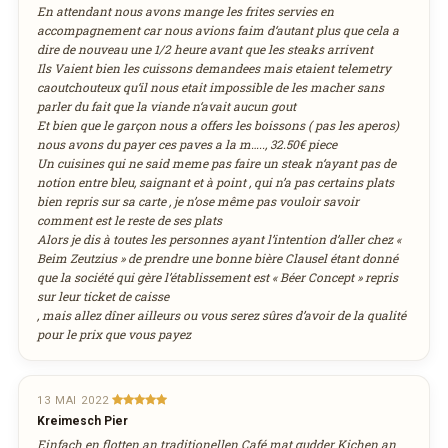
En attendant nous avons mange les frites servies en
accompagnement car nous avions faim d‘autant plus que cela a
dire de nouveau une 1/2 heure avant que les steaks arrivent
Ils Vaient bien les cuissons demandees mais etaient telemetry
caoutchouteux qu‘il nous etait impossible de les macher sans
parler du fait que la viande n‘avait aucun gout
Et bien que le garçon nous a offers les boissons ( pas les aperos)
nous avons du payer ces paves a la m….., 32.50€ piece
Un cuisines qui ne said meme pas faire un steak n‘ayant pas de
notion entre bleu, saignant et à point , qui n’a pas certains plats
bien repris sur sa carte , je n’ose même pas vouloir savoir
comment est le reste de ses plats
Alors je dis à toutes les personnes ayant l’intention d’aller chez «
Beim Zeutzius » de prendre une bonne bière Clausel étant donné
que la société qui gère l’établissement est « Béer Concept » repris
sur leur ticket de caisse
, mais allez dîner ailleurs ou vous serez sûres d’avoir de la qualité
pour le prix que vous payez
13 MAI 2022
Kreimesch Pier
Einfach en flotten an traditionellen Café mat gudder Kichen an