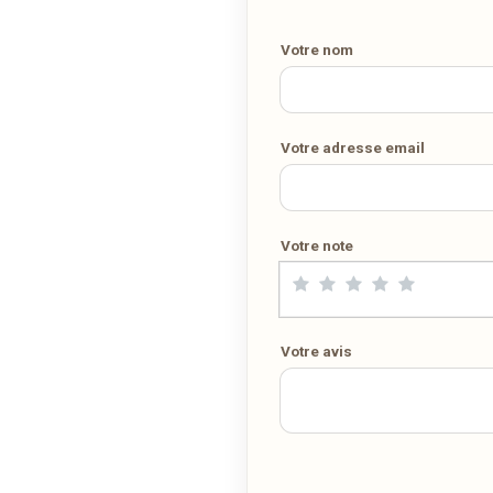
Demandez-lui de rejoindre
wedely.com
pour commander et être
livré chez vous !
Votre nom
DÉCOUVRIR LA LIVRAISON SUR WEDELY.COM
Votre adresse email
DES MILLIERS DE PLATS LIVRÉS AU LUXEMBOURG
Votre note
Votre avis