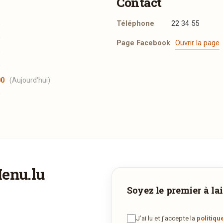
Contact
Téléphone
22 34 55
0
0
Page Facebook
Ouvrir la page
0
0
00
(Aujourd'hui)
0
Menu.lu
Vous aimeriez être livré ?
Soyez le premier à lai
Vous adorez
Blue Point
et vous voudriez déguster ses plats à la
maison ? Ce restaurant ne propose pas encore la livraison en ligne
J’ai lu et j’accepte la
politiqu