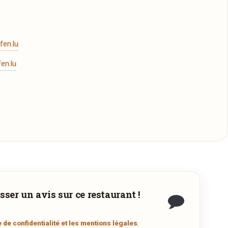
fen.lu
en.lu
-dessous pour être automatiquement dirigé vers
sser un avis sur ce restaurant !
 à
e de confidentialité et les mentions légales
.