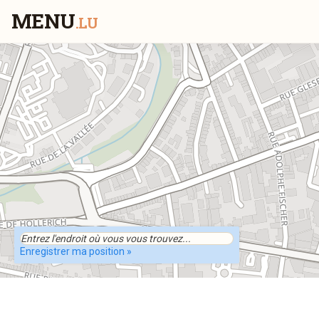
MENU
.LU
Enregistrer ma position »