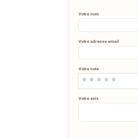
ligne. Demandez-lui de rejoindre
wedely.com
pour commander e
être livré chez vous !
Votre nom
DÉCOUVRIR LA LIVRAISON SUR WEDELY.COM
Votre adresse email
DES MILLIERS DE PLATS LIVRÉS AU LUXEMBOURG
Votre note
Votre avis