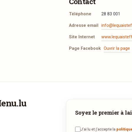
Contact
Téléphone
28 83 001
Adresse email
info@lequaistef
Site Internet
www.lequaisteff
Page Facebook
Ouvrir la page
 emporter sur un site tiers. Vous pouvez utiliser le bouton ci
Menu.lu
estaurant.
Vous aimeriez être livré ?
Soyez le premier à lai
Commander maintenant
ous adorez
Le Quai Steffen
et vous voudriez déguster ses plats
via www.lequaisteffen.lu
la maison ? Ce restaurant ne propose pas encore la livraison en
J’ai lu et j’accepte la
politiqu