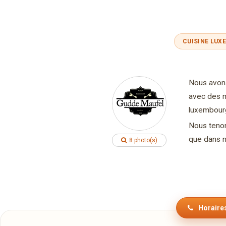
CUISINE LUX
Nous avons
avec des m
luxembour
Nous tenon
que dans n
8 photo(s)
Horaires