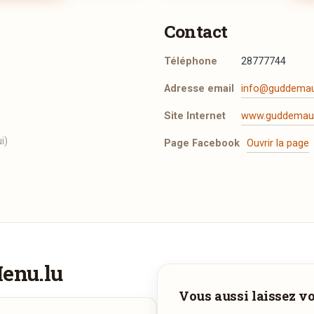
Contact
Téléphone
28777744
Adresse email
info@guddemauf
Site Internet
www.guddemauf
i)
Page Facebook
Ouvrir la page
Plus d'infos à tél
La Carte
PDF
12/11/2015 —
695,45 Ko
t les mentions légales
.
Menu.lu
Vous aimeriez être livré ?
Adresse email de confirmation
Vous aussi laissez vot
, ÉCRASÉ DE POMMES DE
RON YUZU