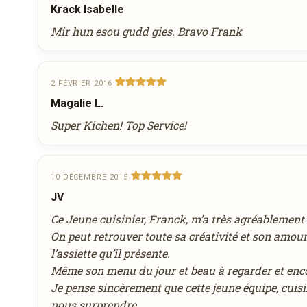
Krack Isabelle
*filet mignon de veau fermier cuit au sous-vide
Mir hun esou gudd gies. Bravo Frank
magret de canard fumé, infusion crémeuse à la 
*déclinaison autour des agrumes & chocolat gra
2 FÉVRIER 2016
Magalie L.
Super Kichen! Top Service!
10 DÉCEMBRE 2015
JV
Ce Jeune cuisinier, Franck, m’a très agréablement 
On peut retrouver toute sa créativité et son amour
l’assiette qu’il présente.
Même son menu du jour et beau à regarder et enco
Je pense sincèrement que cette jeune équipe, cuisine
nous surprendre.