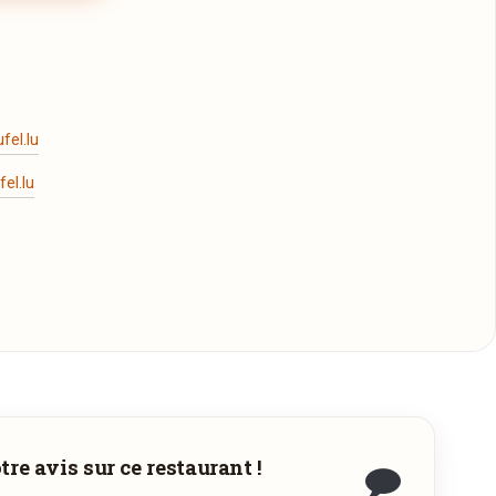
el.lu
el.lu
écharger
re avis sur ce restaurant !