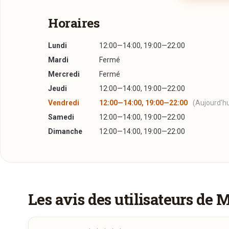
Horaires
Lundi
12:00—14:00, 19:00—22:00
Mardi
Fermé
Mercredi
Fermé
Jeudi
12:00—14:00, 19:00—22:00
Vendredi
12:00—14:00, 19:00—22:00
(Aujourd'hu
Samedi
12:00—14:00, 19:00—22:00
Dimanche
12:00—14:00, 19:00—22:00
Un aperçu de la carte
Réserver une table
Menus
J’ai lu et j’accepte la
politique de confidentialité e
MENU DE LA SAINT-VALENTIN
68,00€
Les avis des utilisateurs de 
AMUSE-BOUCHE À CE PARTAGER À DEUX
Jour souhaité
-FILET DE LOVEFISH EN CROÛTE AMOUREUSE
TERRE, LÉGUMES CROQUANTS ET NUAGE CIT