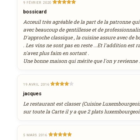
9 FÉVRIER 2020
-SORBET FRUIT DE LA PASSION ET CHAMPAG
bossicard
août
Heure souhaitée
2026
Acceuil très agréable de la part de la patronne qui 
-FILET MIGNON DE VEAU FERMIER „ROSSINI“,
lun
mar
mer
jeu
ven
sam
dim
VÉGÉTAUX DU MARCHÉ
avec beaucoup de gentillesse et de professionnali
27
28
29
30
31
1
2
D'approche classique , la cuisine assure avec de b
-DÉCLINAISON AUTOUR DES FRUITS ROUGES
Réservation au nom de
3
4
5
6
7
8
9
. Les vins ne sont pas en reste ...Et l'addition est r
MENU SAINT SYLVESTRE 2015
85,00€
10
11
12
13
14
15
16
n'avez plus faim en sortant .
MENU SAINT SYLVESTRE RESTAURANT GUDD
Une bonne maison qui mérite que l'on y revienne .
17
18
19
20
21
22
23
Nombre de personnes
*dégustation d’amuse-bouche
24
25
26
27
28
29
30
31
1
2
3
4
5
6
19 AVRIL 2016
*homard façon thaï, la bisque mousseuse à la cit
chinoise au homard, légumes croquants & vinaig
jacques
aujourd'hui
effacer
Remarque éventuelle
Le restaurant est classer (Cuisine Luxembourgeois
*filet de St.Pierre rôti aux thym, purée de fenou
sur toute la Carte il y a que 2 plats luxembourgeoi
l’huile d’olive BIO
*sorbet citron vert au basilic & vodka Mansfeld
5 MARS 2016