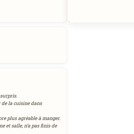
, cromesqui au foie gras &
truffe & végetaux
nd-cru de la maison Valrhona
surpris.
 de la cuisine dans
re plus agréable à manger.
 et salle, n’a pas finis de