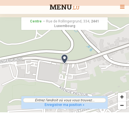
MENU
.LU
Centre
—
Rue de Rollingergrund, 334,
2441
Luxembourg
BIENVENUE
TOUS LES RESTAURANTS
RECHERCHER UN RESTAURANT
Enregistrer ma position »