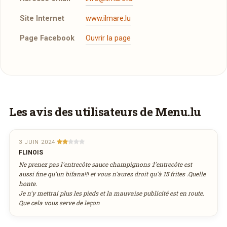
Site Internet
www.ilmare.lu
Page Facebook
Ouvrir la page
Réserver une table
J’ai lu et j’accepte la
politique de confidentialité et
les mentions légales
.
Vous aimeriez être livré ?
Les avis des utilisateurs de Menu.lu
Vous adorez
Il Mare
et vous voudriez
Jour souhaité
déguster ses plats à la maison ? Ce restaurant
3 JUIN 2024
FLINOIS
ne propose pas encore la livraison en ligne.
Ne prenez pas l'entrecôte sauce champignons :l'entrecôte est
août
Demandez-lui de rejoindre
wedely.com
pour
Heure souhaitée
2026
aussi fine qu'un bifana!!! et vous n'aurez droit qu'à 15 frites .Quelle
commander et être livré chez vous !
honte.
lun
mar
mer
jeu
ven
sam
dim
Je n'y mettrai plus les pieds et la mauvaise publicité est en route.
27
28
29
30
31
1
2
Que cela vous serve de leçon
Réservation au nom de
3
4
5
6
7
8
9
DÉCOUVRIR LA LIVRAISON