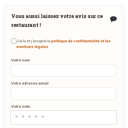
SUR WEDELY.COM
10
11
12
13
14
15
16
17
18
19
20
21
22
23
Vous aussi laissez votre avis sur ce
Nombre de personnes
DES MILLIERS DE PLATS LIVRÉS AU LUXEMBOURG
24
25
26
27
28
29
30
restaurant !
31
1
2
3
4
5
6
Adresse email de confirmation
aujourd'hui
effacer
J’ai lu et j’accepte la
politique de confidentialité et les
mentions légales
.
Votre nom
Votre numéro de téléphone
Votre adresse email
Remarque éventuelle
Votre note