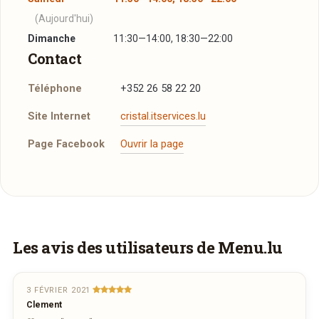
(Aujourd'hui)
Dimanche
11:30—14:00, 18:30—22:00
Contact
Téléphone
+352 26 58 22 20
Site Internet
cristal.itservices.lu
Page Facebook
Ouvrir la page
Un aperçu de la carte
Entrées
Cappelletti au Bouillon
6,90€
Vous aimeriez être livré ?
Les avis des utilisateurs de Menu.lu
Carpaccio de Boeuf
11,70€
Vous adorez
Cristal
et vous voudriez
Afficher la suite
déguster ses plats à la maison ? Ce restaurant
3 FÉVRIER 2021
Salades
Clement
ne propose pas encore la livraison en ligne.