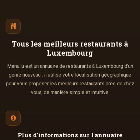
(vanille, chocolat, pistache, fraise, mokka)
supplément Chantilly +0,30.-€
1 Boule de Sorbet au choix
2,00€
(Passion, Citron, Cassis, Poire)
Afficher la suite
Tous les meilleurs
restaurants à
Plus d'infos à télécharger
Luxembourg
menu_du_jour_-_mars_-15.pdf
PDF
Menu.lu est un annuaire de restaurants à Luxembourg d'un
25/02/2015 —
188,47 Ko
genre nouveau : il utilise votre localisation géographique
pour vous proposer les meilleurs restaurants près de chez
vous, de manière simple et intuitive.
Plus d'informations
sur l'annuaire