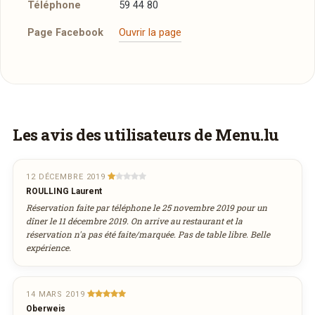
Téléphone
59 44 80
Page Facebook
Ouvrir la page
Vous aimeriez être livré ?
Les avis des utilisateurs de Menu.lu
Vous adorez
La Petite Auberge
et vous
voudriez déguster ses plats à la maison ? Ce
12 DÉCEMBRE 2019
ROULLING Laurent
restaurant ne propose pas encore la livraison
Réservation faite par téléphone le 25 novembre 2019 pour un
en ligne. Demandez-lui de rejoindre
dîner le 11 décembre 2019. On arrive au restaurant et la
wedely.com
pour commander et être livré
réservation n'a pas été faite/marquée. Pas de table libre. Belle
expérience.
chez vous !
DÉCOUVRIR LA LIVRAISON
14 MARS 2019
Oberweis
SUR WEDELY.COM