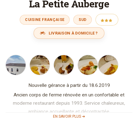
La Petite Auberge
CUISINE FRANÇAISE
SUD
LIVRAISON À DOMICILE ?
Nouvelle gérance à partir du 18.6.2019
Ancien corps de ferme rénovée en un confortable et
moderne restaurant depuis 1993. Service chaleureux,
ambiance accueillante et décontractée.
EN SAVOIR PLUS ➜
Cuisine raffinée et gastronomique, nos produits sont frais et
de saison… Notre cave diversifiée avec un grand choix de
vin confectionné par notre chef qui cultive sa passion du vin