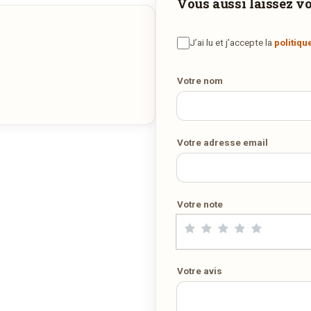
Faites-vous livrer à domicile
Vous aussi laissez vot
Commandez les plats de
Dal Nigro
et recevez-les directement
J’ai lu et j’accepte la
politiqu
chez vous.
Votre nom
COMMANDER EN LIVRAISON
VIA MIAMMIAM.LU
Votre adresse email
Votre note
Votre avis