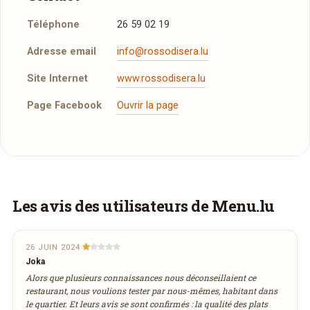
Téléphone
26 59 02 19
Adresse email
info@rossodisera.lu
Site Internet
www.rossodisera.lu
Page Facebook
Ouvrir la page
Plus d'infos à télécharger
Réserver une table
La Carte
PDF
J’ai lu et j’accepte la
politique de confidentialité et
04/09/2014 —
425,52 Ko
les mentions légales
.
Les avis des utilisateurs de Menu.lu
Faites-vous livrer à domicile
Jour souhaité
Commandez les plats de
Rosso di Sera
et
26 JUIN 2024
recevez-les directement chez vous.
Joka
Alors que plusieurs connaissances nous déconseillaient ce
août
Heure souhaitée
2026
restaurant, nous voulions tester par nous-mêmes, habitant dans
le quartier. Et leurs avis se sont confirmés : la qualité des plats
lun
mar
mer
jeu
ven
sam
dim
COMMANDER EN LIVRAISON