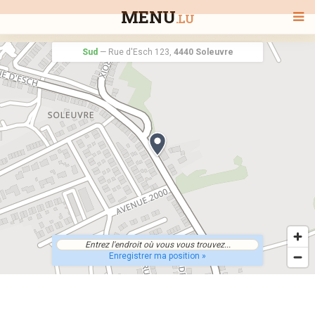
MENU
.LU
Sud
—
Rue d'Esch 123,
4440 Soleuvre
BIENVENUE
TOUS LES RESTAURANTS
RECHERCHER UN RESTAURANT
Enregistrer ma position »