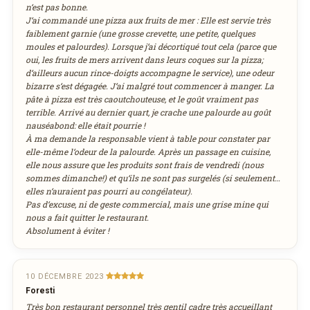
n‘est pas bonne.
27
28
29
30
31
1
2
J‘ai commandé une pizza aux fruits de mer : Elle est servie très
Réservation au nom de
faiblement garnie (une grosse crevette, une petite, quelques
3
4
VIA MIAMMIAM.LU
5
6
7
8
9
moules et palourdes). Lorsque j‘ai décortiqué tout cela (parce que
10
11
12
13
14
15
16
oui, les fruits de mers arrivent dans leurs coques sur la pizza;
d‘ailleurs aucun rince-doigts accompagne le service), une odeur
17
18
19
20
21
22
23
bizarre s‘est dégagée. J‘ai malgré tout commencer à manger. La
Nombre de personnes
24
25
26
27
28
29
30
pâte à pizza est très caoutchouteuse, et le goût vraiment pas
terrible. Arrivé au dernier quart, je crache une palourde au goût
31
1
2
3
4
5
6
nauséabond: elle était pourrie !
À ma demande la responsable vient à table pour constater par
Adresse email de confirmation
aujourd'hui
effacer
elle-même l‘odeur de la palourde. Après un passage en cuisine,
elle nous assure que les produits sont frais de vendredi (nous
sommes dimanche!) et qu‘ils ne sont pas surgelés (si seulement…
elles n‘auraient pas pourri au congélateur).
Pas d‘excuse, ni de geste commercial, mais une grise mine qui
Votre numéro de téléphone
nous a fait quitter le restaurant.
Absolument à éviter !
Remarque éventuelle
10 DÉCEMBRE 2023
Foresti
Très bon restaurant personnel très gentil cadre très accueillant