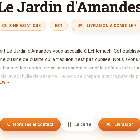
Le Jardin d'Amande
LIVRAISON À DOMICILE ?
CUISINE ASIATIQUE
EST
ant Le Jardin d'Amandes vous acceuille à Echternach. Cet établis
e cuisine de qualité où la tradition n'est pas oubliée. Nous avons 
ations et les modes de cuisson varient suivant le goût ou la tex
oja, avec l'huile de sésame. Le porc se prépare avec la pâte de p
LUS ➜
ous pouvons également vous préparer des sushis. Tous nos plat
n gratuit à domicile dans un rayon de 10km. Pour votre facilité, il 
ne coréenne et chinoise !
Horaires et contact
La carte
Livraison