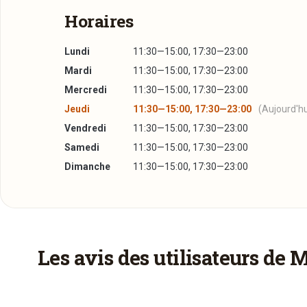
Horaires
Lundi
11:30—15:00, 17:30—23:00
Mardi
11:30—15:00, 17:30—23:00
Mercredi
11:30—15:00, 17:30—23:00
Jeudi
11:30—15:00, 17:30—23:00
(Aujourd'hu
Vendredi
11:30—15:00, 17:30—23:00
Samedi
11:30—15:00, 17:30—23:00
Dimanche
11:30—15:00, 17:30—23:00
Plus d'infos à télécharger
La carte
PDF
21/04/2017 —
602,39 Ko
Les avis des utilisateurs de 
Plats coréens
PDF
21/04/2017 —
550,56 Ko
Barbecue coréen
PDF