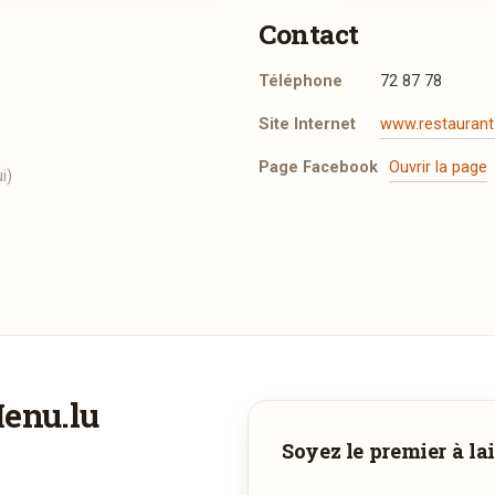
Contact
Téléphone
72 87 78
Site Internet
www.restaurant
Page Facebook
Ouvrir la page
i)
Menu.lu
Vous aimeriez être livré ?
Soyez le premier à lai
Vous adorez
Le Jardin d'Amandes
et vous voudriez déguster se