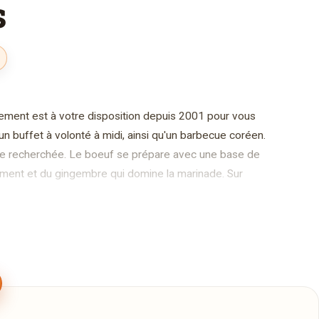
s
sement est à votre disposition depuis 2001 pour vous
un buffet à volonté à midi, ainsi qu'un barbecue coréen.
ture recherchée. Le boeuf se prépare avec une base de
iment et du gingembre qui domine la marinade. Sur
s sont à emporter. Nous offrons maintenant un service
y a un grand parking à proximité. Laissez-vous tenter par