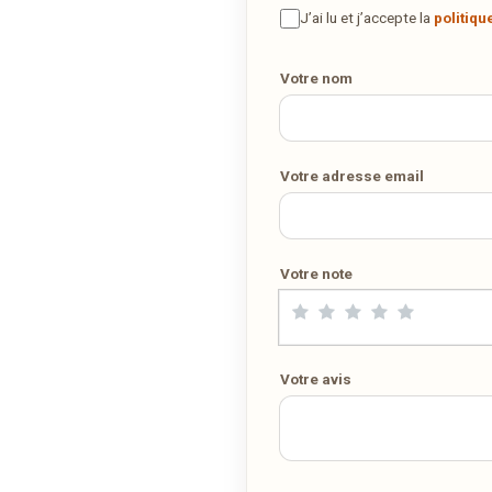
plats à la maison ? Ce restaurant ne propose pas encore la livraiso
J’ai lu et j’accepte la
politiqu
en ligne. Demandez-lui de rejoindre
wedely.com
pour commande
et être livré chez vous !
Votre nom
DÉCOUVRIR LA LIVRAISON SUR WEDELY.COM
Votre adresse email
DES MILLIERS DE PLATS LIVRÉS AU LUXEMBOURG
Votre note
Votre avis