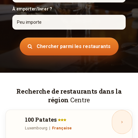
À emporter/livrer ?
Chercher parmi les restaurants
Recherche de restaurants dans la
région
Centre
100 Patates
Luxembourg
|
Française
45 Avenue J-F Kennedy, Luxembourg
Ouvert aujourd'hui :
11:30—14:30, 18:00—23:00