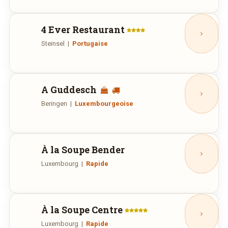
4 Ever Restaurant
Steinsel
|
Portugaise
Rue des Prés, 50, Steinsel
Ouvert aujourd'hui :
12:00—14:00, 19:30—23:30
A Guddesch
Beringen
|
Luxembourgeoise
Am Kaesch, 1, Beringen
Fermé aujourd'hui.
À la Soupe Bender
Luxembourg
|
Rapide
Rue Bender, 4, Luxembourg
Ouvert aujourd'hui :
11:00—11:30, 11:30—17:30, 17:30—
18:30
À la Soupe Centre
Luxembourg
|
Rapide