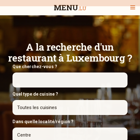
MENU
.LU
BIENVENUE
A la recherche d'un
restaurant à Luxembourg ?
TOUS LES RESTAURANTS
Que cherchez-vous ?
RECHERCHER UN RESTAURANT
Quel type de cuisine ?
Dans quelle localité/région ?