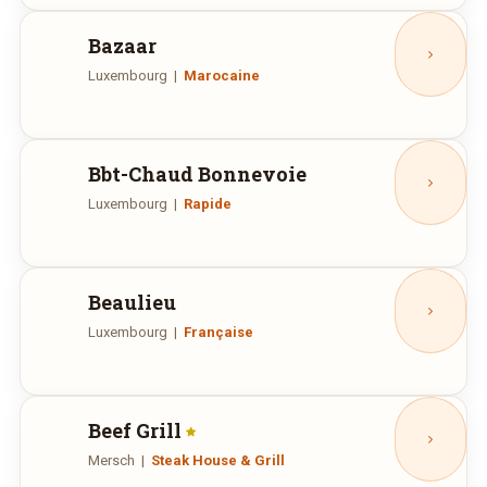
Bazaar
Luxembourg
|
Marocaine
Place Guillaume II, Luxembourg
Ouvert aujourd'hui :
Bbt-Chaud Bonnevoie
Luxembourg
|
Rapide
Route de Thionville, 29B, Luxembourg
Ouvert aujourd'hui :
11:00—11:30, 11:30—14:00, 18:00—
22:00
Beaulieu
Luxembourg
|
Française
Rue Felix de Blochausen, 25, Luxembourg
Ouvert aujourd'hui :
Beef Grill
Mersch
|
Steak House & Grill